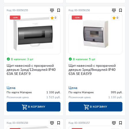
Код: 00-00056155
Код: 00-00056156
0
0
-12%
-12%
В наличии: 3 шт
В наличии: 5 шт
Щит навесной с прозрачной
Щит навесной с прозрачной
дверью 1ряд/12модулей IP40
дверью 1ряд/8модулей IP40
63А SE EASY 9
63А SE EASY9
Цена
Цена
По карте Материк
1 330 руб.
По карте Материк
995 руб.
Розничная цена
1 515 руб.
Розничная цена
1 130 руб.
В КОРЗИНУ
В КОРЗИНУ
Код: 00-00056158
Код: 00-00056157