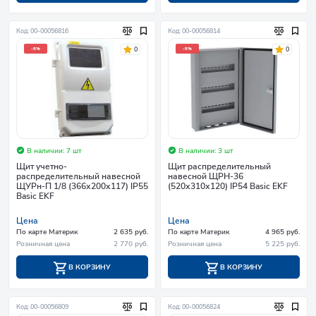
Код: 00-00056816
Код: 00-00056814
0
0
-5%
-5%
В наличии: 7 шт
В наличии: 3 шт
Щит учетно-
Щит распределительный
распределительный навесной
навесной ЩРН-36
ЩУРн-П 1/8 (366х200х117) IP55
(520х310х120) IP54 Basic EKF
Basic EKF
Цена
Цена
По карте Материк
2 635 руб.
По карте Материк
4 965 руб.
Розничная цена
2 770 руб.
Розничная цена
5 225 руб.
В КОРЗИНУ
В КОРЗИНУ
Код: 00-00056809
Код: 00-00056824