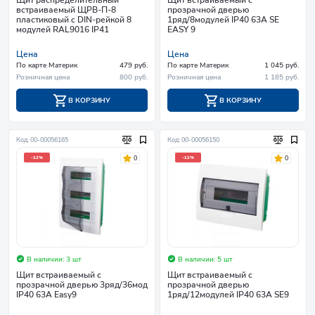
встраиваемый ЩРВ-П-8
прозрачной дверью
пластиковый c DIN-рейкой 8
1ряд/8модулей IP40 63А SE
модулей RAL9016 IP41
EASY 9
Цена
Цена
По карте Материк
479 руб.
По карте Материк
1 045 руб.
Розничная цена
800 руб.
Розничная цена
1 185 руб.
В КОРЗИНУ
В КОРЗИНУ
Код: 00-00056165
Код: 00-00056150
0
0
-12%
-12%
В наличии: 3 шт
В наличии: 5 шт
Щит встраиваемый с
Щит встраиваемый с
прозрачной дверью 3ряд/36мод
прозрачной дверью
IP40 63А Easy9
1ряд/12модулей IP40 63А SE9