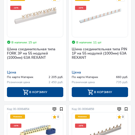
-10%
-10%
В наличии: 15 шт
В наличии: 11 шт
Шина соединительная типа
Шина соединительная типа PIN
FORK 3P на 55 модулей
1P на 55 модулей (1000мм) 63А
(1000мм) 63А REXANT
REXANT
Цена
Цена
По карте Материк
2 205 руб.
По карте Материк
660 руб.
Розничная цена
2 450 руб.
Розничная цена
735 руб.
В КОРЗИНУ
В КОРЗИНУ
Код: 00-00064854
Код: 00-00064858
0
0
Новинка
Новинка
-10%
-10%