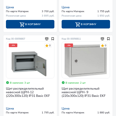
Цена
Цена
По карте Материк
3 700 руб.
По карте Материк
1 755 руб.
Розничная цена
3 895 руб.
Розничная цена
1 850 руб.
В КОРЗИНУ
В КОРЗИНУ
Код: 00-00056807
Код: 00-00056811
0
0
-5%
-5%
В наличии: 3 шт
В наличии: 2 шт
Щит распределительный
Щит распределительный
навесной ЩРН-12
навесной ЩРН- 9
(220х300х120) IP31 Basic EKF
(220х300х120) IP31 Basic EKF
Цена
Цена
По карте Материк
1 795 руб.
По карте Материк
1 880 руб.