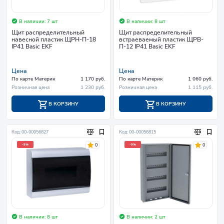
В наличии: 7 шт
В наличии: 8 шт
Щит распределительный
Щит распределительный
навесной пластик ЩРН-П-18
встраеваемый пластик ЩРВ-
IP41 Basic EKF
П-12 IP41 Basic EKF
Цена
Цена
По карте Материк
1 170 руб.
По карте Материк
1 060 руб.
Розничная цена
1 230 руб.
Розничная цена
1 115 руб.
В КОРЗИНУ
В КОРЗИНУ
Код: 00-00056827
Код: 00-00056815
0
0
-5%
-5%
В наличии: 8 шт
В наличии: 2 шт