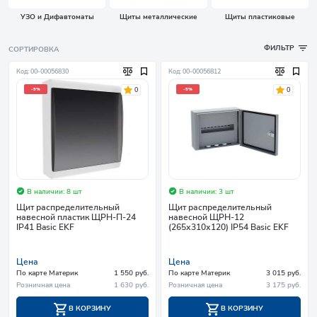
УЗО и Дифавтоматы
Щиты металлические
Щиты пластиковые
ФИЛЬТР
СОРТИРОВКА
Код: 00-00056830
Код: 00-00056812
0
0
-5%
-5%
В наличии: 8 шт
В наличии: 3 шт
Щит распределительный
Щит распределительный
навесной пластик ЩРН-П-24
навесной ЩРН-12
IP41 Basic EKF
(265х310х120) IP54 Basic EKF
Цена
Цена
По карте Материк
1 550 руб.
По карте Материк
3 015 руб.
Розничная цена
1 630 руб.
Розничная цена
3 175 руб.
В КОРЗИНУ
В КОРЗИНУ