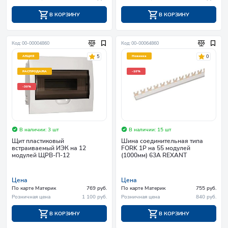
В КОРЗИНУ
В КОРЗИНУ
Код: 00-00004860
Код: 00-00064860
5
0
АКЦИЯ
Новинка
РАСПРОДАЖА
-10%
-30%
В наличии: 3 шт
В наличии: 15 шт
Щит пластиковый
Шина соединительная типа
встраиваемый ИЭК на 12
FORK 1P на 55 модулей
модулей ЩРВ-П-12
(1000мм) 63А REXANT
Цена
Цена
По карте Материк
769 руб.
По карте Материк
755 руб.
Розничная цена
1 100 руб.
Розничная цена
840 руб.
В КОРЗИНУ
В КОРЗИНУ