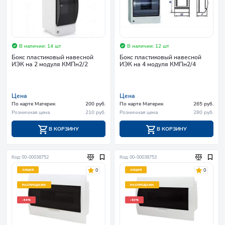
В наличии: 14 шт
В наличии: 12 шт
Бокс пластиковый навесной
Бокс пластиковый навесной
ИЭК на 2 модуля КМПн2/2
ИЭК на 4 модуля КМПн2/4
Цена
Цена
По карте Материк
200 руб.
По карте Материк
265 руб.
Розничная цена
210 руб.
Розничная цена
280 руб.
В КОРЗИНУ
В КОРЗИНУ
Код: 00-00038752
Код: 00-00038753
0
0
АКЦИЯ
АКЦИЯ
РАСПРОДАЖА
РАСПРОДАЖА
-54%
-50%