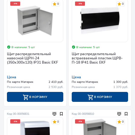
0
0
-5%
-5%
В наличии: 5 шт
В наличии: 5 шт
Щит распределительный
Щит распределительный
навесной ЩРН-24
встраеваемый пластик ЩРВ-
(350х300х120) IP31 Basic EKF
П-18 IP41 Basic EKF
Цена
Цена
По карте Материк
2 410 руб.
По карте Материк
1 300 руб.
Розничная цена
2 530 руб.
Розничная цена
1 370 руб.
В КОРЗИНУ
В КОРЗИНУ
Код: 00-00056831
Код: 00-00056810
0
0
-5%
-5%