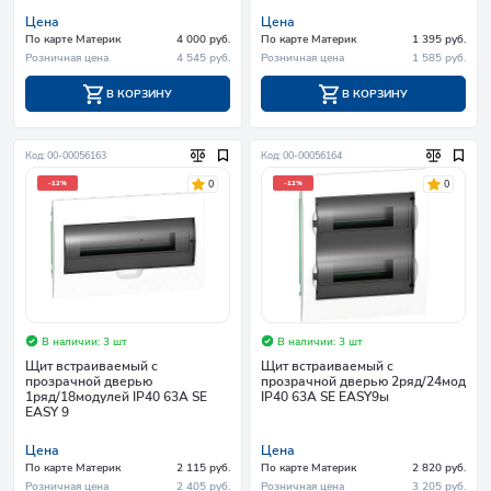
Цена
Цена
По карте Материк
4 000 руб.
По карте Материк
1 395 руб.
Розничная цена
4 545 руб.
Розничная цена
1 585 руб.
В КОРЗИНУ
В КОРЗИНУ
Код: 00-00056163
Код: 00-00056164
0
0
-12%
-12%
В наличии: 3 шт
В наличии: 3 шт
Щит встраиваемый с
Щит встраиваемый с
прозрачной дверью
прозрачной дверью 2ряд/24мод
1ряд/18модулей IP40 63А SE
IP40 63А SE EASY9ы
EASY 9
Цена
Цена
По карте Материк
2 115 руб.
По карте Материк
2 820 руб.
Розничная цена
2 405 руб.
Розничная цена
3 205 руб.