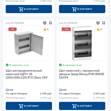
Розничная цена
1 890 руб.
Розничная цена
1 975 руб.
В КОРЗИНУ
В КОРЗИНУ
Код: 00-00056808
Код: 00-00056159
0
0
-5%
-12%
В наличии: 4 шт
В наличии: 5 шт
Щит распределительный
Щит навесной с прозрачной
навесной ЩРН-18
дверью 3ряд/36мод IP40 80АSE
(350х300х120) IP31 Basic EKF
EASY9
Цена
Цена
По карте Материк
2 445 руб.
По карте Материк
3 815 руб.
Розничная цена
2 570 руб.
Розничная цена
4 335 руб.
В КОРЗИНУ
В КОРЗИНУ