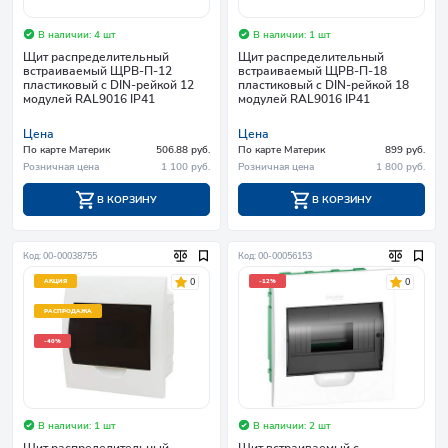
В наличии: 4 шт
В наличии: 1 шт
Щит распределительный
Щит распределительный
встраиваемый ЩРВ-П-12
встраиваемый ЩРВ-П-18
пластиковый c DIN-рейкой 12
пластиковый c DIN-рейкой 18
модулей RAL9016 IP41
модулей RAL9016 IP41
Цена
Цена
По карте Материк
506.88 руб.
По карте Материк
899 руб.
Розничная цена
1 100 руб.
Розничная цена
1 800 руб.
В КОРЗИНУ
В КОРЗИНУ
Код: 00-00038755
Код: 00-00056153
0
0
АКЦИЯ
-12%
РАСПРОДАЖА
-40%
В наличии: 1 шт
В наличии: 2 шт
Щит распределительный
Щит встраиваемый с