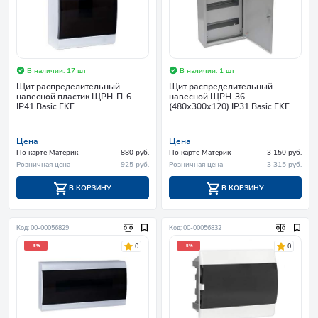
В наличии: 17 шт
В наличии: 1 шт
Щит распределительный
Щит распределительный
навесной пластик ЩРН-П-6
навесной ЩРН-36
IP41 Basic EKF
(480х300х120) IP31 Basic EKF
Цена
Цена
По карте Материк
880 руб.
По карте Материк
3 150 руб.
Розничная цена
925 руб.
Розничная цена
3 315 руб.
В КОРЗИНУ
В КОРЗИНУ
Код: 00-00056829
Код: 00-00056832
0
0
-5%
-5%