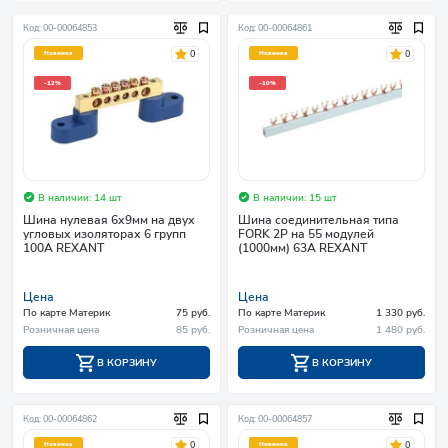
Код: 00-00064853
Код: 00-00064861
0
0
Новинка
Новинка
-12%
-10%
В наличии: 14 шт
В наличии: 15 шт
Шина нулевая 6х9мм на двух
Шина соединительная типа
угловых изоляторах 6 групп
FORK 2P на 55 модулей
100А REXANT
(1000мм) 63А REXANT
Цена
Цена
По карте Материк
75 руб.
По карте Материк
1 330 руб.
Розничная цена
85 руб.
Розничная цена
1 480 руб.
В КОРЗИНУ
В КОРЗИНУ
Код: 00-00064862
Код: 00-00064857
0
0
Новинка
Новинка