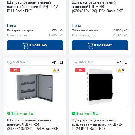
Щит распределительный
Щит распределительный
навесной пластик ЩРН-П-12
навесной ЩРН-48
IP41 Basic EKF
(620х310х120) IP54 Basic EKF
Цена
Цена
По карте Материк
950 руб.
По карте Материк
5 895 руб.
Розничная цена
1 000 руб.
Розничная цена
6 190 руб.
В КОРЗИНУ
В КОРЗИНУ
Код: 00-00056813
Код: 00-00056825
0
0
-5%
-5%
В наличии: 4 шт
В наличии: 5 шт
Щит распределительный
Щит распределительный
навесной ЩРН-24
встраеваемый пластик ЩРВ-
(395х310х120) IP54 Basic EKF
П-24 IP41 Basic EKF