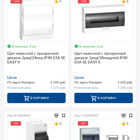
0
0
-12%
-12%
В наличии: 3 шт
В наличии: 3 шт
Щит навесной с прозрачной
Щит навесной с прозрачной
дверью 2ряд/24мод IP40 63А SE
дверью 1ряд/18модулей IP40
EASY 9
63А SE EASY 9
Цена
Цена
По карте Материк
2 705 руб.
По карте Материк
2 015 руб.
Розничная цена
3 075 руб.
Розничная цена
2 290 руб.
В КОРЗИНУ
В КОРЗИНУ
Код: 00-00004632
Код: Н-000000003
5
5
-5%
-5%