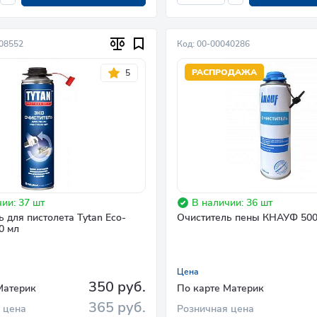
008552
Код: 00-00040286
РАСПРОДАЖА
5
ии: 37 шт
В наличии: 36 шт
 для пистолета Tytan Eco-
Очиститель пены КНАУФ 500
0 мл
Цена
350 руб.
Материк
По карте Материк
365 руб.
 цена
Розничная цена