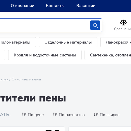
О компании
Контакты
Вакансии
Сравнени
Пиломатериалы
Отделочные материалы
Лакокрасоч
Кровля и водосточные системы
Сантехника, отопле
 клеи
Очистители пены
тители пены
АТЬ:
По цене
По названию
По скидке