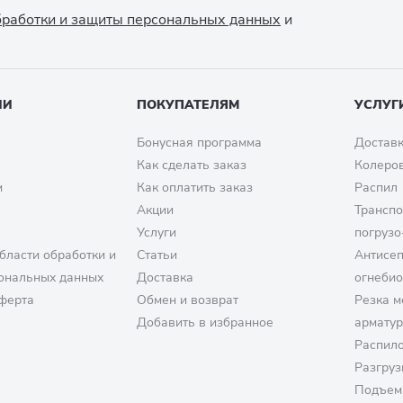
обработки и защиты персональных данных
и
ИИ
ПОКУПАТЕЛЯМ
УСЛУГ
Бонусная программа
Доставк
Как сделать заказ
Колеро
м
Как оплатить заказ
Распил
Акции
Транспо
Услуги
погрузо
бласти обработки и
Статьи
Антисе
ональных данных
Доставка
огнеби
ферта
Обмен и возврат
Резка м
Добавить в избранное
армату
Распило
Разгруз
Подъем