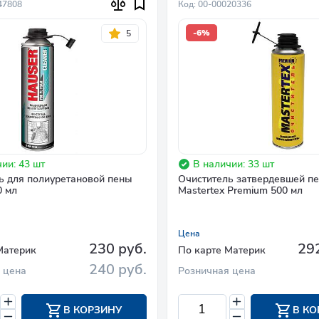
47808
Код: 00-00020336
-6%
5
ии: 43 шт
В наличии: 33 шт
ь для полиуретановой пены
Очиститель затвердевшей п
0 мл
Mastertex Premium 500 мл
Цена
230 руб.
292
Материк
По карте Материк
240 руб.
 цена
Розничная цена
В КОРЗИНУ
В КО