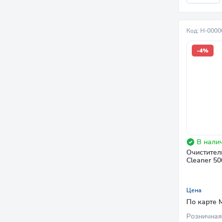
Код: Н-000
-4%
В налич
Очиститель
Cleaner 50
Цена
По карте 
Розничная