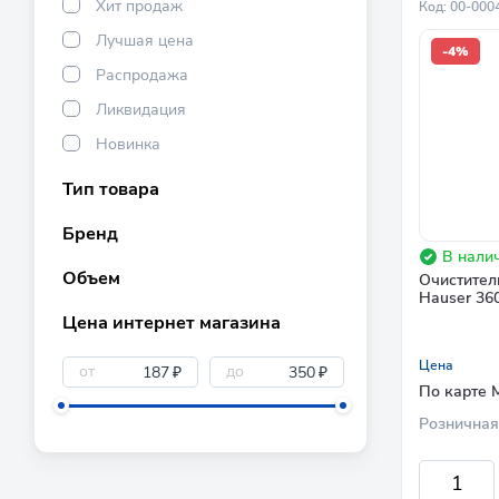
Хит продаж
Код: 00-000
Лучшая цена
-4%
Распродажа
Ликвидация
Новинка
Тип товара
Бренд
В налич
Объем
Очистител
Hauser 36
Цена интернет магазина
Цена
от
до
₽
₽
По карте 
Розничная