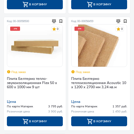
В КОРЗИНУ
В КОРЗИНУ
Код: 00-00058500
Код: 00-00058459
0
0
-3%
-6%
Под заказ
Под заказ
Плита Белтермо тепло-
Плита Белтермо
звукоизоляционная Flex 50 х
теплоизоляционная Acoustic 10
600 х 1000 мм 9 шт
х 1200 х 2700 мм 3,24 кв.м
Цена
Цена
По карте Материк
3 795 руб.
По карте Материк
1 357 руб.
Розничная цена
3 900 руб.
Розничная цена
1 450 руб.
В КОРЗИНУ
В КОРЗИНУ