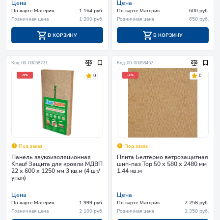
Цена
Цена
По карте Материк
1 164 руб.
По карте Материк
600 руб.
Розничная цена
1 200 руб.
Розничная цена
650 руб.
В КОРЗИНУ
В КОРЗИНУ
Код: 00-00058721
Код: 00-00058457
0
0
-5%
-4%
Под заказ
Под заказ
Панель звукоизоляционная
Плита Белтермо ветрозащитная
Knauf Защита для кровли МДВП
шип-паз Тор 50 х 580 х 2480 мм
22 х 600 х 1250 мм 3 кв.м (4 шт/
1,44 кв.м
упак)
Цена
Цена
По карте Материк
1 999 руб.
По карте Материк
2 258 руб.
Розничная цена
2 100 руб.
Розничная цена
2 350 руб.