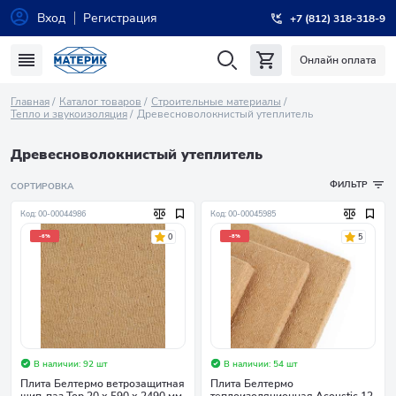
Вход
Регистрация
+7 (812) 318-318-9
Онлайн оплата
Главная
Каталог товаров
Строительные материалы
Тепло и звукоизоляция
Древесноволокнистый утеплитель
Древесноволокнистый утеплитель
ФИЛЬТР
СОРТИРОВКА
Код: 00-00044986
Код: 00-00045985
0
5
-6%
-8%
В наличии: 92 шт
В наличии: 54 шт
Плита Белтермо ветрозащитная
Плита Белтермо
шип-паз Тор 20 х 590 х 2490 мм
теплоизоляционная Acoustic 12