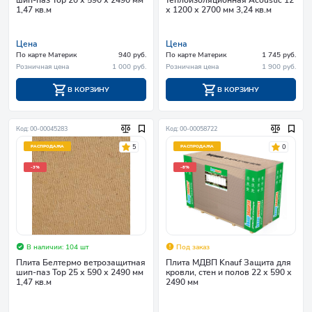
1,47 кв.м
х 1200 х 2700 мм 3,24 кв.м
Цена
Цена
По карте Материк
940 руб.
По карте Материк
1 745 руб.
Розничная цена
1 000 руб.
Розничная цена
1 900 руб.
В КОРЗИНУ
В КОРЗИНУ
Код: 00-00045283
Код: 00-00058722
5
0
РАСПРОДАЖА
РАСПРОДАЖА
-3%
-8%
В наличии: 104 шт
Под заказ
Плита Белтермо ветрозащитная
Плита МДВП Knauf Защита для
шип-паз Тор 25 х 590 х 2490 мм
кровли, стен и полов 22 х 590 х
1,47 кв.м
2490 мм