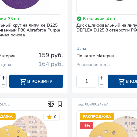
ии: 35 шт
В наличии: 4 шт
ный круг на липучке D225
Диск шлифовальный на лип
ванный P80 Abraforce Purple
DEFLEX D125 8 отверстий P6
очная основа
Цена
159 руб.
Материк
По карте Материк
164 руб.
 цена
Розничная цена
В КОРЗИНУ
В КО
24755
Код: 00-00024767
ОДАЖА
РАСПРОДАЖА
0
-5%