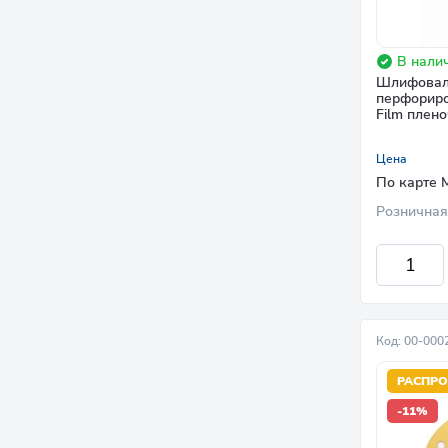
В налич
Шлифоваль
перфориро
Film плен
Цена
По карте 
Розничная
Код: 00-000
РАСПР
-11%