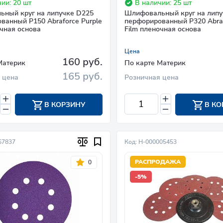
ии: 20 шт
В наличии: 25 шт
ный круг на липучке D225
Шлифовальный круг на липу
ванный P150 Abraforce Purple
перфорированный P320 Abraf
очная основа
Film пленочная основа
Цена
160 руб.
Материк
По карте Материк
165 руб.
 цена
Розничная цена
В КОРЗИНУ
В КО
67837
Код: Н-000005453
РАСПРОДАЖА
0
-5%