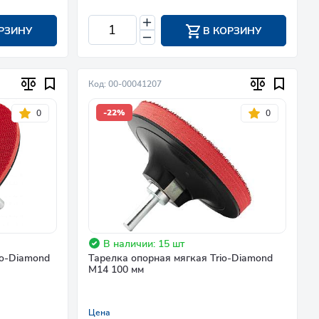
РЗИНУ
В КОРЗИНУ
Код: 00-00041207
-22%
0
0
В наличии: 15 шт
io-Diamond
Тарелка опорная мягкая Trio-Diamond
М14 100 мм
Цена