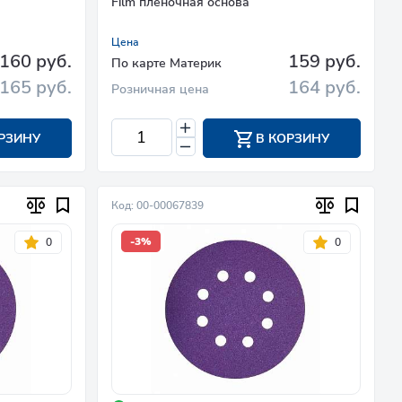
Film пленочная основа
Цена
160 руб.
159 руб.
По карте Материк
165 руб.
164 руб.
Розничная цена
РЗИНУ
В КОРЗИНУ
Код: 00-00067839
-3%
0
0