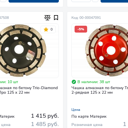
47508
Код: 00-00047091
-5%
0
ии: 10 шт
В наличии: 38 шт
азная по бетону Trio-Diamond
Чашка алмазная по бетону T
Про 125 х 22 мм
2-рядная 125 х 22 мм
Цена
1 415 руб.
Материк
По карте Материк
1 485 руб.
1
 цена
Розничная цена