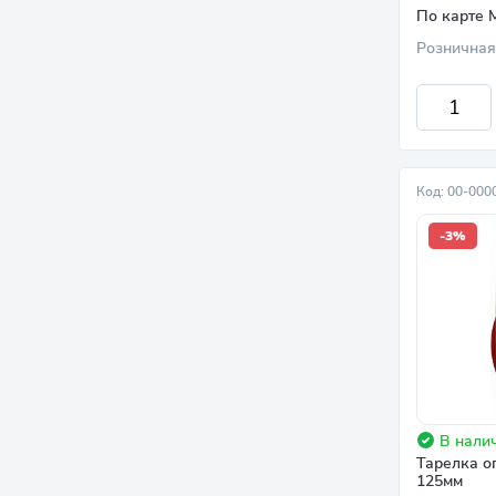
По карте 
Розничная
Код: 00-000
-3%
В налич
Тарелка о
125мм