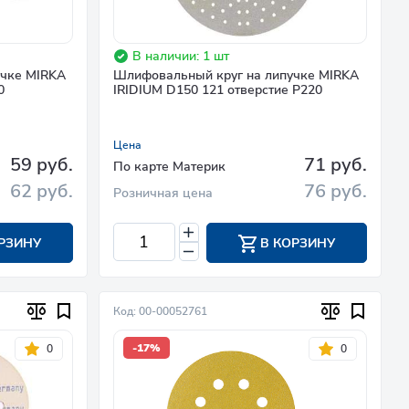
В наличии: 1 шт
учке MIRKA
Шлифовальный круг на липучке MIRKA
0
IRIDIUM D150 121 отверстие P220
Цена
59 руб.
71 руб.
По карте Материк
62 руб.
76 руб.
Розничная цена
РЗИНУ
В КОРЗИНУ
Код: 00-00052761
-17%
0
0