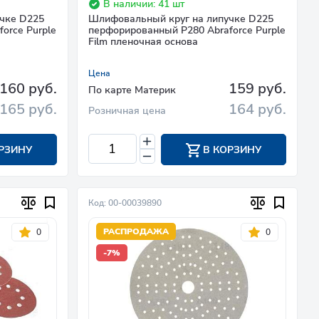
В наличии: 41 шт
чке D225
Шлифовальный круг на липучке D225
orce Purple
перфорированный P280 Abraforce Purple
Film пленочная основа
Цена
160 руб.
159 руб.
По карте Материк
165 руб.
164 руб.
Розничная цена
РЗИНУ
В КОРЗИНУ
Код: 00-00039890
РАСПРОДАЖА
0
0
-7%