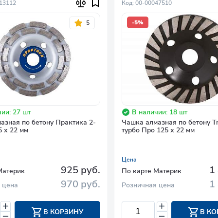
013112
Код: 00-00047510
-5%
5
ии: 27 шт
В наличии: 18 шт
азная по бетону Практика 2-
Чашка алмазная по бетону T
5 х 22 мм
турбо Про 125 х 22 мм
Цена
925 руб.
1
Материк
По карте Материк
970 руб.
1
 цена
Розничная цена
В КОРЗИНУ
В КО