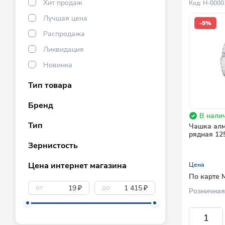
Хит продаж
Код: Н-000
Лучшая цена
-5%
Распродажа
Ликвидация
Новинка
Тип товара
Бренд
В налич
Тип
Чашка алм
рядная 12
Зернистость
Цена интернет магазина
Цена
По карте 
от
до
₽
₽
Розничная