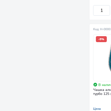
Код: Н-000
-5%
В налич
Чашка алм
турбо 125 
Цена