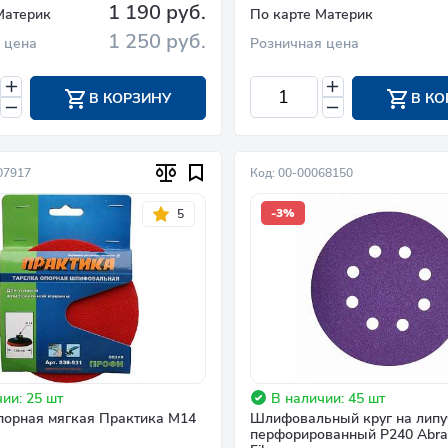
1 190 руб.
Материк
По карте Материк
1 250 руб.
 цена
Розничная цена
В КОРЗИНУ
В КО
07917
Код: 00-00068150
-3%
5
ии: 25 шт
В наличии: 45 шт
порная мягкая Практика М14
Шлифовальный круг на липу
перфорированный P240 Abraf