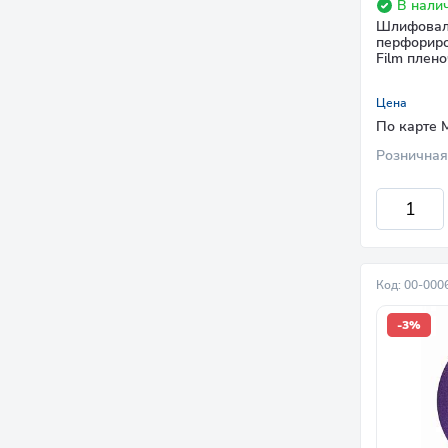
В налич
Шлифоваль
перфориро
Film плен
Цена
По карте 
Розничная
Код: 00-000
-3%