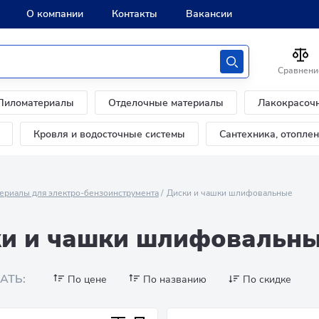
О компании
Контакты
Вакансии
Сравнени
Пиломатериалы
Отделочные материалы
Лакокрасоч
Кровля и водосточные системы
Сантехника, отопле
ериалы для электро-бензоинструмента
Диски и чашки шлифовальные
и и чашки шлифовальн
АТЬ:
По цене
По названию
По скидке