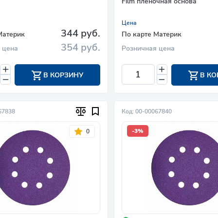
Film пленочная основа
Цена
344 руб.
Материк
По карте Материк
354 руб.
 цена
Розничная цена
В КОРЗИНУ
В КО
67838
Код: 00-00067840
-3%
0