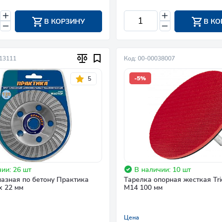
В КОРЗИНУ
В КО
013111
Код: 00-00038007
-5%
5
ии: 26 шт
В наличии: 10 шт
азная по бетону Практика
Тарелка опорная жесткая Tr
х 22 мм
М14 100 мм
Цена