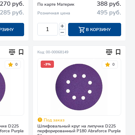
270 руб.
388 руб.
По карте Материк
285 руб.
495 руб.
Розничная цена
РЗИНУ
В КОРЗИНУ
Код: 00-00068149
-3%
0
0
Под заказ
чке D225
Шлифовальный круг на липучке D225
orce Purple
перфорированный P180 Abraforce Purple