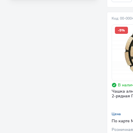
Код: 00-000
-5%
В налич
Чашка алм
2-рядная 
Цена
По карте 
Розничная