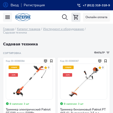
Вход
Регистрация
+7 (812) 318-318-9
Онлайн оплата
Главная
Каталог товаров
Инструмент и оборудование
Садовая техника
Садовая техника
ФИЛЬТР
СОРТИРОВКА
Код: 00-00068384
Код: 00-00068387
0
0
АКЦИЯ
АКЦИЯ
-11%
-11%
В наличии: 3 шт
В наличии: 3 шт
Триммер электрический Patriot
Триммер бензиновый Patriot PT
PT 500 леска 500Вт
443 (1+1) леска/нож 2,5 л.с