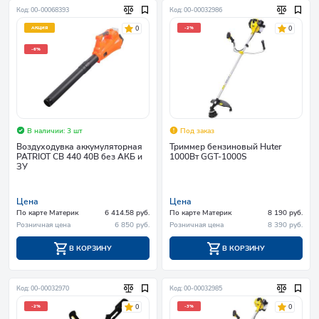
Код: 00-00068393
Код: 00-00032986
0
0
АКЦИЯ
-2%
-6%
В наличии: 3 шт
Под заказ
Воздуходувка аккумуляторная
Триммер бензиновый Huter
PATRIOT CB 440 40В без АКБ и
1000Вт GGT-1000S
ЗУ
Цена
Цена
По карте Материк
6 414.58 руб.
По карте Материк
8 190 руб.
Розничная цена
6 850 руб.
Розничная цена
8 390 руб.
В КОРЗИНУ
В КОРЗИНУ
Код: 00-00032970
Код: 00-00032985
0
0
-2%
-3%