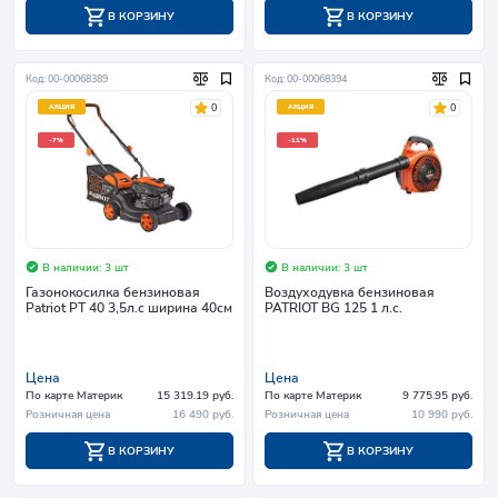
В КОРЗИНУ
В КОРЗИНУ
Код: 00-00068389
Код: 00-00068394
0
0
АКЦИЯ
АКЦИЯ
-7%
-11%
В наличии: 3 шт
В наличии: 3 шт
Газонокосилка бензиновая
Воздуходувка бензиновая
Patriot PT 40 3,5л.с ширина 40см
PATRIOT BG 125 1 л.с.
Цена
Цена
По карте Материк
15 319.19 руб.
По карте Материк
9 775.95 руб.
Розничная цена
16 490 руб.
Розничная цена
10 990 руб.
В КОРЗИНУ
В КОРЗИНУ