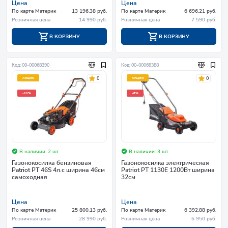
Цена
Цена
По карте Материк
13 196.38 руб.
По карте Материк
6 696.21 руб.
Розничная цена
14 990 руб.
Розничная цена
7 590 руб.
В КОРЗИНУ
В КОРЗИНУ
Код: 00-00068390
Код: 00-00068388
0
0
АКЦИЯ
АКЦИЯ
-11%
-8%
В наличии: 2 шт
В наличии: 3 шт
Газонокосилка бензиновая
Газонокосилка электрическая
Patriot PT 46S 4л.с ширина 46см
Patriot PT 1130E 1200Вт ширина
самоходная
32см
Цена
Цена
По карте Материк
25 800.13 руб.
По карте Материк
6 392.88 руб.
Розничная цена
28 990 руб.
Розничная цена
6 950 руб.