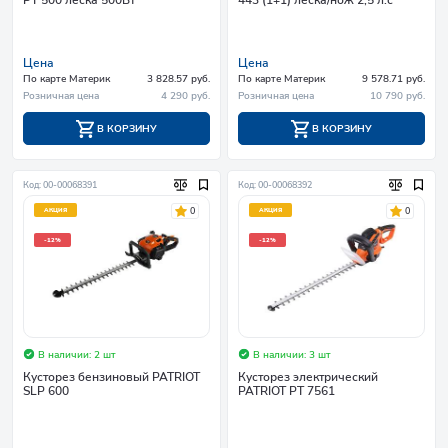
Цена
Цена
По карте Материк
3 828.57 руб.
По карте Материк
9 578.71 руб.
Розничная цена
4 290 руб.
Розничная цена
10 790 руб.
В КОРЗИНУ
В КОРЗИНУ
Код: 00-00068391
Код: 00-00068392
0
0
АКЦИЯ
АКЦИЯ
-12%
-12%
В наличии: 2 шт
В наличии: 3 шт
Кусторез бензиновый PATRIOT
Кусторез электрический
SLP 600
PATRIOT PT 7561