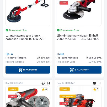
-13%
В наличии: 5 шт
В наличии: 6 шт
Шлифмашина для стен и
Шлифмашина угловая Einhell
потолков Einhell TC-DW 225
2000Вт 230мм TE-AG 230/2000
Цена
Цена
По карте Материк
19 500 руб.
По карте Материк
9 083.16 руб.
Розничная цена
20 499 руб.
Розничная цена
10 449 руб.
В КОРЗИНУ
В КОРЗИНУ
Код: 00-00035269
Код: 00-00035147
0
0
АКЦИЯ
АКЦИЯ
-12%
РАСПРОДАЖА
-25%