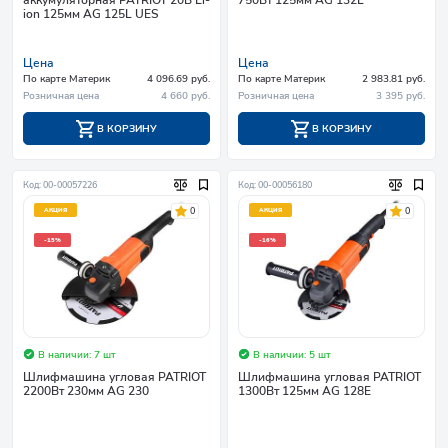
ion 125мм AG 125L UES
Цена
Цена
По карте Материк
4 096.69 руб.
По карте Материк
2 983.81 руб.
Розничная цена
4 660 руб.
Розничная цена
3 395 руб.
В КОРЗИНУ
В КОРЗИНУ
Код: 00-00057226
Код: 00-00056180
0
0
АКЦИЯ
АКЦИЯ
-15%
-16%
В наличии: 7 шт
В наличии: 5 шт
Шлифмашина угловая PATRIOT
Шлифмашина угловая PATRIOT
2200Вт 230мм AG 230
1300Вт 125мм AG 128E