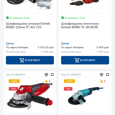
В наличии: 9 шт
В наличии: 3 шт
Шлифмашина угловая Einhell
Шлифмашина ленточная
850Вт 125мм TC-AG 125
Einhell 800Вт TC-BS 8038
Цена
Цена
По карте Материк
3 570.10 руб.
По карте Материк
5 699 руб.
Розничная цена
4 049 руб.
Розничная цена
7 600 руб.
В КОРЗИНУ
В КОРЗИНУ
Код: 00-00026374
Код: НС-00000553
5
5
АКЦИЯ
АКЦИЯ
-10%
-8%