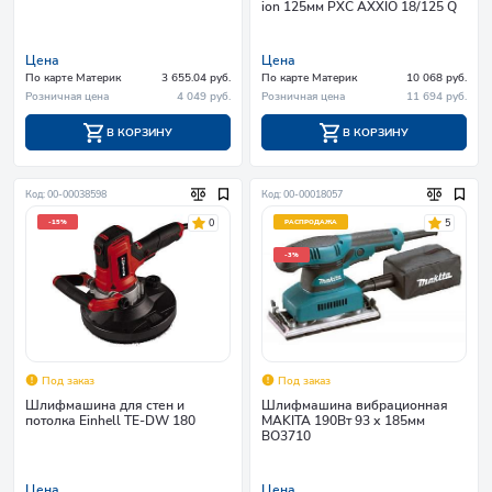
ion 125мм PXC AXXIO 18/125 Q
Цена
Цена
По карте Материк
3 655.04 руб.
По карте Материк
10 068 руб.
Розничная цена
4 049 руб.
Розничная цена
11 694 руб.
В КОРЗИНУ
В КОРЗИНУ
Код: 00-00038598
Код: 00-00018057
0
5
-15%
РАСПРОДАЖА
-3%
Под заказ
Под заказ
Шлифмашина для стен и
Шлифмашина вибрационная
потолка Einhell TE-DW 180
MAKITA 190Вт 93 х 185мм
BO3710
Цена
Цена