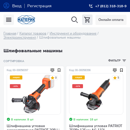
Вход
Регистрация
+7 (812) 318-318-9
Онлайн оплата
Главная
Каталог товаров
Инструмент и оборудование
Электроинструмент
Шлифовальные машины
Шлифовальные машины
ФИЛЬТР
СОРТИРОВКА
Код: 00-00058397
Код: 00-00058396
0
5
АКЦИЯ
АКЦИЯ
-12%
-12%
В наличии: 8 шт
В наличии: 18 шт
Шлифмашина угловая
Шлифмашина угловая PATRIOT
аккумуляторная PATRIOT 20В Li-
750Вт 125мм AG 132L