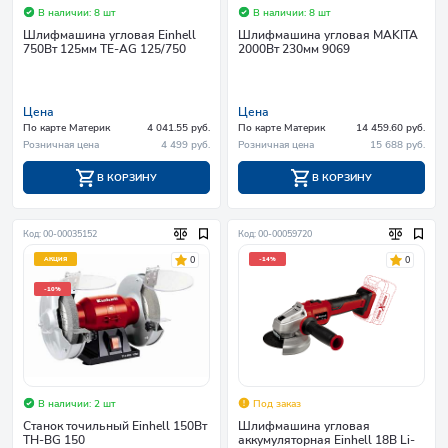
В наличии: 8 шт
В наличии: 8 шт
Шлифмашина угловая Einhell
Шлифмашина угловая MAKITA
750Вт 125мм TE-AG 125/750
2000Вт 230мм 9069
Цена
Цена
По карте Материк
4 041.55 руб.
По карте Материк
14 459.60 руб.
Розничная цена
4 499 руб.
Розничная цена
15 688 руб.
В КОРЗИНУ
В КОРЗИНУ
Код: 00-00035152
Код: 00-00059720
0
0
АКЦИЯ
-14%
-10%
В наличии: 2 шт
Под заказ
Станок точильный Einhell 150Вт
Шлифмашина угловая
TH-BG 150
аккумуляторная Einhell 18В Li-