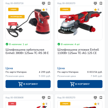
Код: 00-00053716
Код: 00-00026370
0
0
АКЦИЯ
АКЦИЯ
РАСПРОДАЖА
-13%
-14%
В наличии: 1 шт
В наличии: 4 шт
Шлифмашина орбитальная
Шлифмашина угловая Einhell
Einhell 380Вт 125мм TC-RS 38 E
1100Вт 125мм TE-AG 125 CE
Цена
Цена
По карте Материк
4 299 руб.
По карте Материк
6 833.54 руб.
Розничная цена
5 000 руб.
Розничная цена
7 849 руб.
В КОРЗИНУ
В КОРЗИНУ
Код: 00-00038408
Код: 00-00035270
0
0
-5%
АКЦИЯ