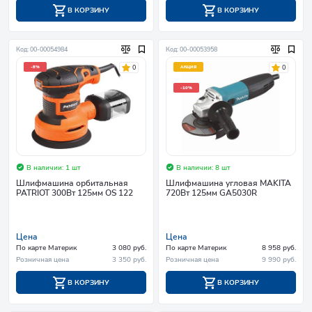
В КОРЗИНУ
В КОРЗИНУ
Код: 00-00054984
Код: 00-00053958
0
0
-8%
АКЦИЯ
-10%
В наличии: 1 шт
В наличии: 8 шт
Шлифмашина орбитальная
Шлифмашина угловая MAKITA
PATRIOT 300Вт 125мм OS 122
720Вт 125мм GA5030R
Цена
Цена
По карте Материк
3 080 руб.
По карте Материк
8 958 руб.
Розничная цена
3 350 руб.
Розничная цена
9 990 руб.
В КОРЗИНУ
В КОРЗИНУ