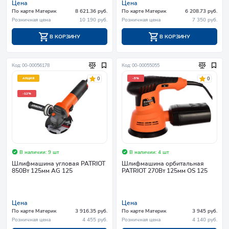
Цена
Цена
По карте Материк
8 621.36 руб.
По карте Материк
6 208.73 руб.
Розничная цена
10 190 руб.
Розничная цена
7 350 руб.
В КОРЗИНУ
В КОРЗИНУ
Код: 00-00056178
Код: 00-00055055
0
0
АКЦИЯ
-5%
-12%
В наличии: 9 шт
В наличии: 4 шт
Шлифмашина угловая PATRIOT
Шлифмашина орбитальная
850Вт 125мм AG 125
PATRIOT 270Вт 125мм OS 125
Цена
Цена
По карте Материк
3 916.35 руб.
По карте Материк
3 945 руб.
Розничная цена
4 455 руб.
Розничная цена
4 140 руб.