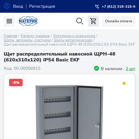
Вход
Регистрация
+7 (812) 318-318-9
Онлайн оплата
Главная
Каталог товаров
Электрика и освещение
Щиты, автоматы, счетчики
Щиты металлические
Щит распределительный навесной ЩРН-48 (620х310х120) IP54 Basic EKF
Щит распределительный навесной ЩРН-48
(620х310х120) IP54 Basic EKF
Код:
00-00056815
В наличии :
2 шт
-5%