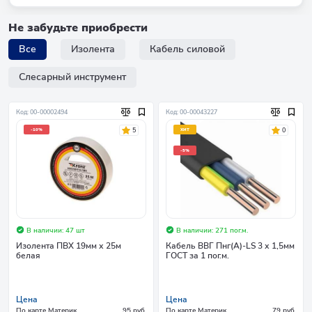
Не забудьте приобрести
Все
Изолента
Кабель силовой
Слесарный инструмент
Код: 00-00002494
Код: 00-00043227
5
0
-10%
ХИТ
-5%
В наличии: 47 шт
В наличии: 271 пог.м.
Изолента ПВХ 19мм х 25м
Кабель ВВГ Пнг(А)-LS 3 х 1,5мм
белая
ГОСТ за 1 пог.м.
Цена
Цена
По карте Материк
95 руб.
По карте Материк
79 руб.