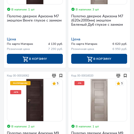
В наличии: 1 шт
В наличии: 3 шт
Полотно дверное Аризона М7
Полотно дверное Аризона М7
экошпон Венге глухое с замком
(620х2000мм) экошпон
Беленый Дуб глухое с замком
Цена
Цена
По карте Материк
4 130 руб.
По карте Материк
6 620 руб.
Розничная цена
7 290 руб.
Розничная цена
6 950 руб.
В КОРЗИНУ
В КОРЗИНУ
Код: 00-00016062
Код: 00-00016020
5
5
РАСПРОДАЖА
-5%
-40%
В наличии: 2 шт
В наличии: 1 шт
Полотно дверное Аризона М9
Полотно дверное Аризона М9