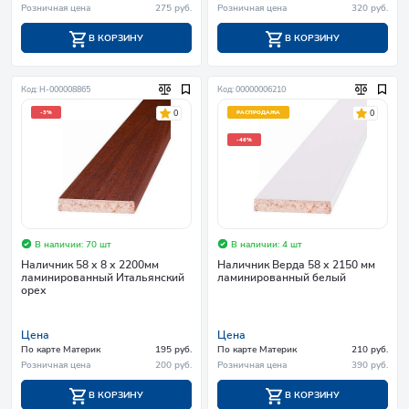
Розничная цена
275 руб.
Розничная цена
320 руб.
В КОРЗИНУ
В КОРЗИНУ
Код: Н-000008865
Код: 00000006210
0
0
-3%
РАСПРОДАЖА
-46%
В наличии: 70 шт
В наличии: 4 шт
Наличник 58 х 8 х 2200мм
Наличник Верда 58 х 2150 мм
ламинированный Итальянский
ламинированный белый
орех
Цена
Цена
По карте Материк
195 руб.
По карте Материк
210 руб.
Розничная цена
200 руб.
Розничная цена
390 руб.
В КОРЗИНУ
В КОРЗИНУ