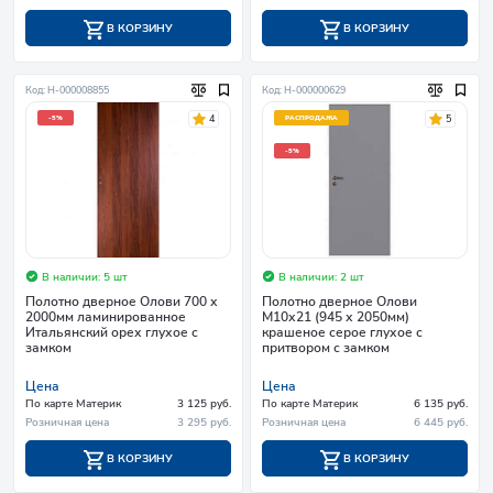
В КОРЗИНУ
В КОРЗИНУ
Код: Н-000008855
Код: Н-000000629
4
5
-5%
РАСПРОДАЖА
-5%
В наличии: 5 шт
В наличии: 2 шт
Полотно дверное Олови 700 х
Полотно дверное Олови
2000мм ламинированное
М10х21 (945 х 2050мм)
Итальянский орех глухое с
крашеное серое глухое с
замком
притвором с замком
Цена
Цена
По карте Материк
3 125 руб.
По карте Материк
6 135 руб.
Розничная цена
3 295 руб.
Розничная цена
6 445 руб.
В КОРЗИНУ
В КОРЗИНУ