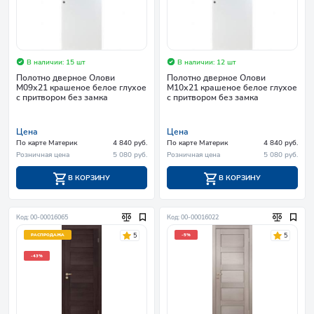
В наличии: 15 шт
В наличии: 12 шт
Полотно дверное Олови
Полотно дверное Олови
М09х21 крашеное белое глухое
М10х21 крашеное белое глухое
с притвором без замка
с притвором без замка
Цена
Цена
По карте Материк
4 840 руб.
По карте Материк
4 840 руб.
Розничная цена
5 080 руб.
Розничная цена
5 080 руб.
В КОРЗИНУ
В КОРЗИНУ
Код: 00-00016065
Код: 00-00016022
5
5
РАСПРОДАЖА
-5%
-43%