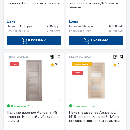
экошпон Венге глухое с замком
экошпон Беленый Дуб глухое с
замком
Цена
Цена
По карте Материк
4 350 руб.
По карте Материк
6 620 руб.
Розничная цена
7 290 руб.
Розничная цена
6 950 руб.
В КОРЗИНУ
В КОРЗИНУ
Код: 00-00016021
Код: 00-00016023
5
5
-5%
РАСПРОДАЖА
-31%
В наличии: 2 шт
В наличии: 3 шт
Полотно дверное Аризона М8
Полотно дверное Аризона2
экошпон Беленый Дуб глухое с
М10 экошпон Беленый Дуб со
замком
стеклом с притвором с замком