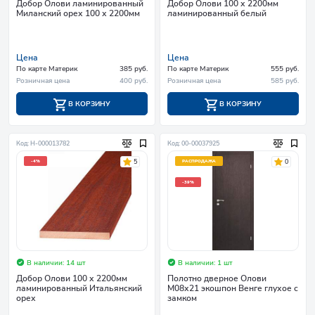
Добор Олови ламинированный
Добор Олови 100 х 2200мм
Миланский орех 100 х 2200мм
ламинированный белый
Цена
Цена
По карте Материк
385 руб.
По карте Материк
555 руб.
Розничная цена
400 руб.
Розничная цена
585 руб.
В КОРЗИНУ
В КОРЗИНУ
Код: Н-000013782
Код: 00-00037925
5
0
-4%
РАСПРОДАЖА
-39%
В наличии: 14 шт
В наличии: 1 шт
Добор Олови 100 х 2200мм
Полотно дверное Олови
ламинированный Итальянский
М08х21 экошпон Венге глухое с
орех
замком