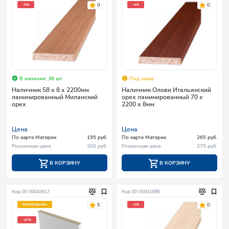
0
0
-3%
-4%
В наличии: 38 шт
Под заказ
Наличник 58 х 8 х 2200мм
Наличник Олови Итальянский
ламинированный Миланский
орех ламинированный 70 х
орех
2200 х 8мм
Цена
Цена
По карте Материк
195 руб.
По карте Материк
265 руб.
Розничная цена
200 руб.
Розничная цена
275 руб.
В КОРЗИНУ
В КОРЗИНУ
Код: 00-00043617
Код: 00-00041688
5
0
РАСПРОДАЖА
-3%
-27%