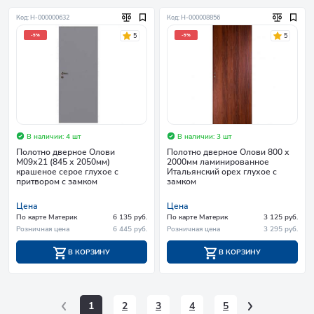
Код: Н-000000632
Код: Н-000008856
5
5
-5%
-5%
В наличии: 4 шт
В наличии: 3 шт
Полотно дверное Олови
Полотно дверное Олови 800 х
М09х21 (845 х 2050мм)
2000мм ламинированное
крашеное серое глухое с
Итальянский орех глухое с
притвором с замком
замком
Цена
Цена
По карте Материк
6 135 руб.
По карте Материк
3 125 руб.
Розничная цена
6 445 руб.
Розничная цена
3 295 руб.
В КОРЗИНУ
В КОРЗИНУ
1
2
3
4
5