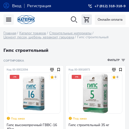
Вход
Регистрация
+7 (812) 318-318-9
Онлайн оплата
Главная
Каталог товаров
Строительные материалы
Цемент, песок, щебень, керамзит, гарцовка
Гипс строительный
Гипс строительный
ФИЛЬТР
СОРТИРОВКА
Код: 00-00022094
Код: 00-00016973
0
0
-3%
-5%
Под заказ
Под заказ
Гипс высокопрочный ГВВС-16
Гипс строительный 35 кг
40кг