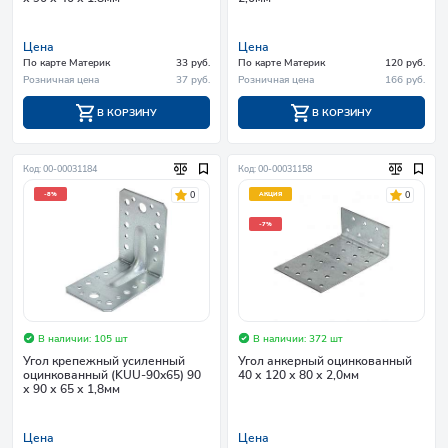
Цена
Цена
По карте Материк
33 руб.
По карте Материк
120 руб.
Розничная цена
37 руб.
Розничная цена
166 руб.
В КОРЗИНУ
В КОРЗИНУ
Код: 00-00031184
Код: 00-00031158
0
0
-8%
АКЦИЯ
-7%
В наличии: 105 шт
В наличии: 372 шт
Угол крепежный усиленный
Угол анкерный оцинкованный
оцинкованный (KUU-90x65) 90
40 х 120 х 80 х 2,0мм
х 90 х 65 х 1,8мм
Цена
Цена