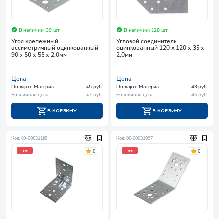
В наличии: 39 шт
В наличии: 128 шт
Угол крепежный
Угловой соединитель
асcиметричный оцинкованный
оцинкованный 120 х 120 х 35 х
90 х 50 х 55 х 2,0мм
2,0мм
Цена
Цена
По карте Материк
45 руб.
По карте Материк
43 руб.
Розничная цена
47 руб.
Розничная цена
46 руб.
В КОРЗИНУ
В КОРЗИНУ
Код: 00-00031189
Код: 00-00031097
0
0
-3%
-6%