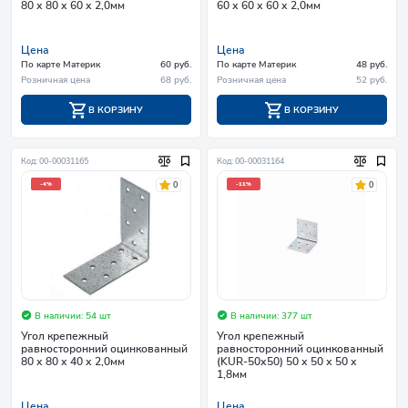
80 х 80 х 60 х 2,0мм
60 х 60 х 60 х 2,0мм
Цена
Цена
По карте Материк
60 руб.
По карте Материк
48 руб.
Розничная цена
68 руб.
Розничная цена
52 руб.
В КОРЗИНУ
В КОРЗИНУ
Код: 00-00031165
Код: 00-00031164
0
0
-4%
-11%
В наличии: 54 шт
В наличии: 377 шт
Угол крепежный
Угол крепежный
равносторонний оцинкованный
равносторонний оцинкованный
80 х 80 х 40 х 2,0мм
(KUR-50х50) 50 х 50 х 50 х
1,8мм
Цена
Цена