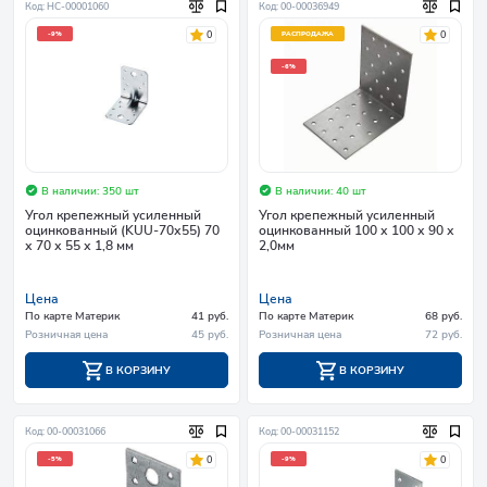
Код: НC-00001060
Код: 00-00036949
0
0
-9%
РАСПРОДАЖА
-6%
В наличии: 350 шт
В наличии: 40 шт
Угол крепежный усиленный
Угол крепежный усиленный
оцинкованный (KUU-70х55) 70
оцинкованный 100 х 100 х 90 х
х 70 х 55 х 1,8 мм
2,0мм
Цена
Цена
По карте Материк
41 руб.
По карте Материк
68 руб.
Розничная цена
45 руб.
Розничная цена
72 руб.
В КОРЗИНУ
В КОРЗИНУ
Код: 00-00031066
Код: 00-00031152
0
0
-5%
-9%