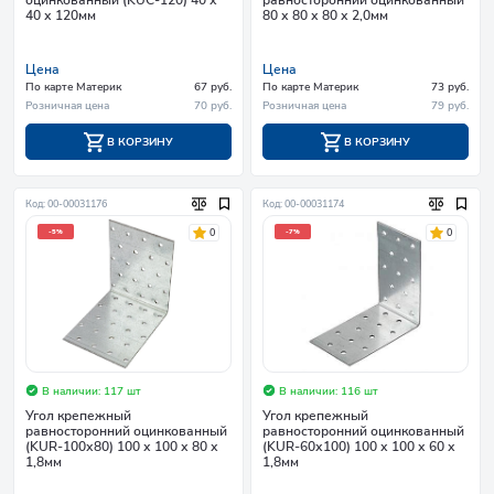
40 х 120мм
80 х 80 х 80 х 2,0мм
Цена
Цена
По карте Материк
67 руб.
По карте Материк
73 руб.
Розничная цена
70 руб.
Розничная цена
79 руб.
В КОРЗИНУ
В КОРЗИНУ
Код: 00-00031176
Код: 00-00031174
0
0
-5%
-7%
В наличии: 117 шт
В наличии: 116 шт
Угол крепежный
Угол крепежный
равносторонний оцинкованный
равносторонний оцинкованный
(KUR-100х80) 100 х 100 х 80 х
(KUR-60х100) 100 х 100 х 60 х
1,8мм
1,8мм