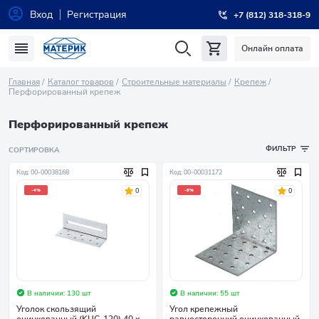
Вход
Регистрация
+7 (812) 318-318-9
Онлайн оплата
Главная
Каталог товаров
Строительные материалы
Крепеж
Перфорированный крепеж
Перфорированный крепеж
ФИЛЬТР
СОРТИРОВКА
Код: 00-00038168
Код: 00-00031172
0
0
-4%
-8%
В наличии: 130 шт
В наличии: 55 шт
Уголок скользящий
Угол крепежный
оцинкованный (KUC-120) 40 х
равносторонний оцинкованный