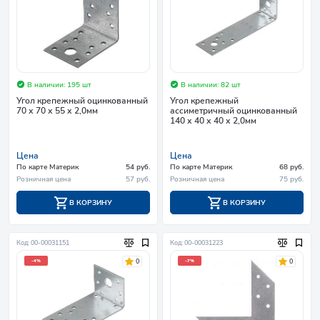
В наличии: 195 шт
В наличии: 82 шт
Угол крепежный оцинкованный
Угол крепежный
70 х 70 х 55 х 2,0мм
асcиметричный оцинкованный
140 х 40 х 40 х 2,0мм
Цена
Цена
По карте Материк
54 руб.
По карте Материк
68 руб.
Розничная цена
57 руб.
Розничная цена
75 руб.
В КОРЗИНУ
В КОРЗИНУ
Код: 00-00031151
Код: 00-00031223
0
0
-4%
-7%