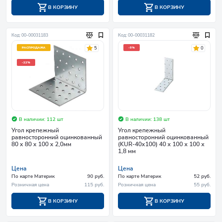
В КОРЗИНУ
В КОРЗИНУ
Код: 00-00031183
Код: 00-00031182
5
0
РАСПРОДАЖА
-5%
-22%
В наличии: 112 шт
В наличии: 138 шт
Угол крепежный
Угол крепежный
равносторонний оцинкованный
равносторонний оцинкованный
80 х 80 х 100 х 2,0мм
(KUR-40х100) 40 х 100 х 100 х
1,8 мм
Цена
Цена
По карте Материк
90 руб.
По карте Материк
52 руб.
Розничная цена
115 руб.
Розничная цена
55 руб.
В КОРЗИНУ
В КОРЗИНУ