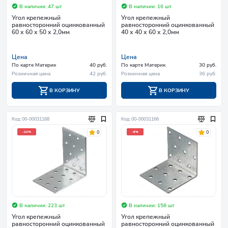
В наличии: 47 шт
В наличии: 16 шт
Угол крепежный
Угол крепежный
равносторонний оцинкованный
равносторонний оцинкованный
60 х 60 х 50 х 2,0мм
40 х 40 х 60 х 2,0мм
Цена
Цена
По карте Материк
40 руб.
По карте Материк
30 руб.
Розничная цена
42 руб.
Розничная цена
36 руб.
В КОРЗИНУ
В КОРЗИНУ
Код: 00-00031168
Код: 00-00031166
0
0
-12%
-8%
В наличии: 223 шт
В наличии: 158 шт
Угол крепежный
Угол крепежный
равносторонний оцинкованный
равносторонний оцинкованный