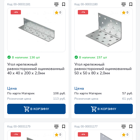
Код: 00-00031181
Код: 00-00031180
0
0
-6%
-7%
В наличии: 136 шт
В наличии: 197 шт
Угол крепежный
Угол крепежный
равносторонний оцинкованный
равносторонний оцинкованный
40 х 40 х 200 х 2,0мм
50 х 50 х 80 х 2,0мм
Цена
Цена
По карте Материк
106 руб.
По карте Материк
57 руб.
Розничная цена
113 руб.
Розничная цена
61 руб.
В КОРЗИНУ
В КОРЗИНУ
Код: 00-00031179
Код: 00-00031177
0
0
-7%
-9%