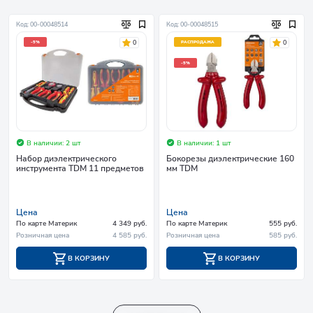
Код: 00-00048514
Код: 00-00048515
0
0
-5%
РАСПРОДАЖА
-5%
В наличии: 2 шт
В наличии: 1 шт
Набор диэлектрического
Бокорезы диэлектрические 160
инструмента TDM 11 предметов
мм TDM
Цена
Цена
По карте Материк
4 349 руб.
По карте Материк
555 руб.
Розничная цена
4 585 руб.
Розничная цена
585 руб.
В КОРЗИНУ
В КОРЗИНУ