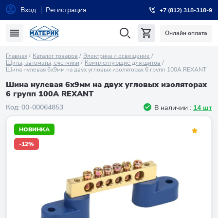
Вход
Регистрация
+7 (812) 318-318-9
Онлайн оплата
Главная
Каталог товаров
Электрика и освещение
Щиты, автоматы, счетчики
Комплектующие для щитов
Шина нулевая 6х9мм на двух угловых изоляторах 6 групп 100А REXANT
Шина нулевая 6х9мм на двух угловых изоляторах
6 групп 100А REXANT
Код:
00-00064853
В наличии :
14 шт
НОВИНКА
-12%