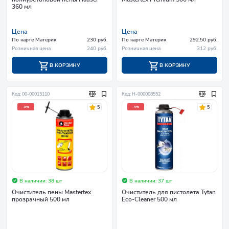
360 мл
Цена
Цена
По карте Материк
230 руб.
По карте Материк
292.50 руб.
Розничная цена
240 руб.
Розничная цена
312 руб.
В КОРЗИНУ
В КОРЗИНУ
Код: 00-00015110
Код: Н-000008552
5
5
-3%
-4%
В наличии: 38 шт
В наличии: 37 шт
Очиститель пены Mastertex
Очиститель для пистолета Tytan
прозрачный 500 мл
Eco-Cleaner 500 мл