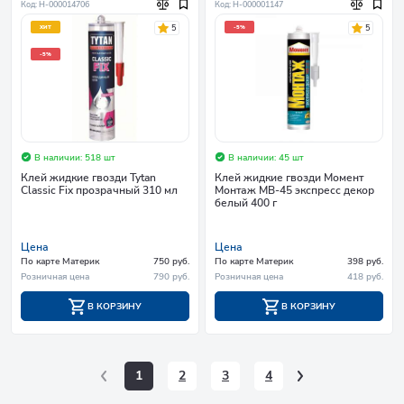
Код: Н-000014706
Код: Н-000001147
5
5
ХИТ
-5%
-5%
В наличии: 518 шт
В наличии: 45 шт
Клей жидкие гвозди Tytan
Клей жидкие гвозди Момент
Classic Fix прозрачный 310 мл
Монтаж МВ-45 экспресс декор
белый 400 г
Цена
Цена
По карте Материк
750 руб.
По карте Материк
398 руб.
Розничная цена
790 руб.
Розничная цена
418 руб.
В КОРЗИНУ
В КОРЗИНУ
1
2
3
4