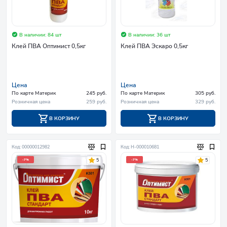
В наличии: 84 шт
В наличии: 36 шт
Клей ПВА Оптимист 0,5кг
Клей ПВА Эскаро 0,5кг
Цена
Цена
По карте Материк
245 руб.
По карте Материк
305 руб.
Розничная цена
259 руб.
Розничная цена
329 руб.
В КОРЗИНУ
В КОРЗИНУ
Код: 00000012982
Код: Н-000010681
5
5
-7%
-7%