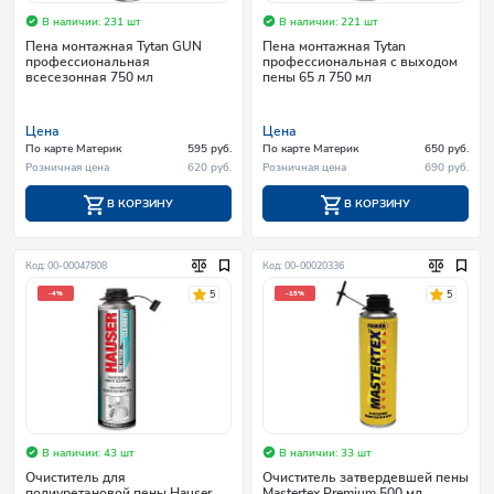
В наличии: 231 шт
В наличии: 221 шт
Пена монтажная Tytan GUN
Пена монтажная Tytan
профессиональная
профессиональная с выходом
всесезонная 750 мл
пены 65 л 750 мл
Цена
Цена
По карте Материк
595 руб.
По карте Материк
650 руб.
Розничная цена
620 руб.
Розничная цена
690 руб.
В КОРЗИНУ
В КОРЗИНУ
Код: 00-00047808
Код: 00-00020336
5
5
-4%
-15%
В наличии: 43 шт
В наличии: 33 шт
Очиститель для
Очиститель затвердевшей пены
полиуретановой пены Hauser
Mastertex Premium 500 мл