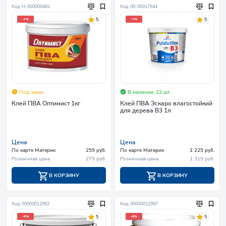
Код: Н-000009482
Код: 00-00017944
5
5
-7%
-7%
Под заказ
В наличии: 22 шт
Клей ПВА Оптимист 1кг
Клей ПВА Эскаро влагостойкий
для дерева В3 1л
Цена
Цена
По карте Материк
259 руб.
По карте Материк
1 225 руб.
Розничная цена
279 руб.
Розничная цена
1 319 руб.
В КОРЗИНУ
В КОРЗИНУ
Код: 00000012992
Код: 00000012987
5
5
-8%
-8%