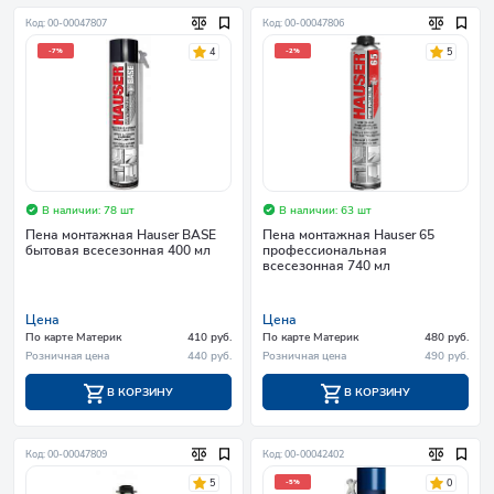
Код: 00-00047807
Код: 00-00047806
4
5
-7%
-2%
В наличии: 78 шт
В наличии: 63 шт
Пена монтажная Hauser BASE
Пена монтажная Hauser 65
бытовая всесезонная 400 мл
профессиональная
всесезонная 740 мл
Цена
Цена
По карте Материк
410 руб.
По карте Материк
480 руб.
Розничная цена
440 руб.
Розничная цена
490 руб.
В КОРЗИНУ
В КОРЗИНУ
Код: 00-00047809
Код: 00-00042402
5
0
-5%