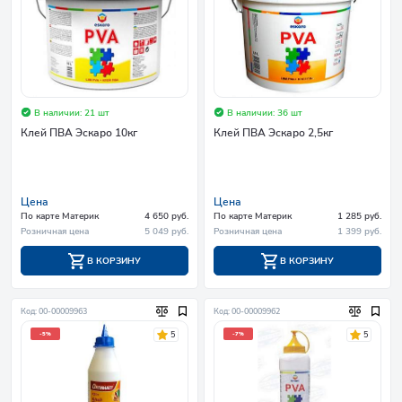
В наличии: 21 шт
В наличии: 36 шт
Клей ПВА Эскаро 10кг
Клей ПВА Эскаро 2,5кг
Цена
Цена
По карте Материк
4 650 руб.
По карте Материк
1 285 руб.
Розничная цена
5 049 руб.
Розничная цена
1 399 руб.
В КОРЗИНУ
В КОРЗИНУ
Код: 00-00009963
Код: 00-00009962
5
5
-5%
-7%