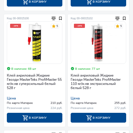
В КОРЗИНУ
В КОРЗИНУ
Код: 00-00015100
Код: 00-00015102
5
5
-16%
-15%
В наличии: 68 шт
В наличии: 77 шт
Клей акриловый Жидкие
Клей акриловый Жидкие
Гвозди MasterTeks ProfiMaster 55
Гвозди MasterTeks ProfiMaster
кг/м.кв суперсильный белый
110 кг/м.кв экстрасильный
528 г
белый 528 г
Цена
Цена
По карте Материк
210 руб.
По карте Материк
255 руб.
Розничная цена
224 руб.
Розничная цена
272 руб.
В КОРЗИНУ
В КОРЗИНУ