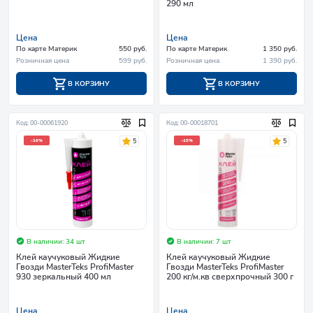
290 мл
Цена
Цена
По карте Материк
550 руб.
По карте Материк
1 350 руб.
Розничная цена
599 руб.
Розничная цена
1 390 руб.
В КОРЗИНУ
В КОРЗИНУ
Код: 00-00061920
Код: 00-00018701
5
5
-16%
-15%
В наличии: 34 шт
В наличии: 7 шт
Клей каучуковый Жидкие
Клей каучуковый Жидкие
Гвозди MasterTeks ProfiMaster
Гвозди MasterTeks ProfiMaster
930 зеркальный 400 мл
200 кг/м.кв сверхпрочный 300 г
Цена
Цена