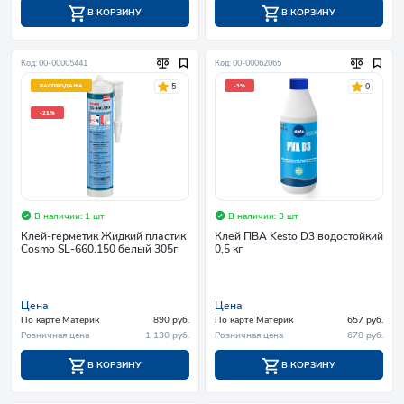
В КОРЗИНУ
В КОРЗИНУ
Код: 00-00005441
Код: 00-00062065
5
0
РАСПРОДАЖА
-3%
-21%
В наличии: 1 шт
В наличии: 3 шт
Клей-герметик Жидкий пластик
Клей ПВА Kesto D3 водостойкий
Cosmo SL-660.150 белый 305г
0,5 кг
Цена
Цена
По карте Материк
890 руб.
По карте Материк
657 руб.
Розничная цена
1 130 руб.
Розничная цена
678 руб.
В КОРЗИНУ
В КОРЗИНУ