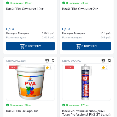
В наличии: 19 шт
В наличии: 23 шт
Клей ПВА Оптимист 10кг
Клей ПВА Оптимист 2кг
Цена
Цена
По карте Материк
1 875 руб.
По карте Материк
510 руб.
Розничная цена
2 019 руб.
Розничная цена
549 руб.
В КОРЗИНУ
В КОРЗИНУ
Код: 00000012986
Код: 00-00043797
5
0
-8%
-3%
В наличии: 38 шт
В наличии: 173 шт
Клей ПВА Эскаро 1кг
Клей монтажный гибридный
Tytan Professional Fix2 GT белый