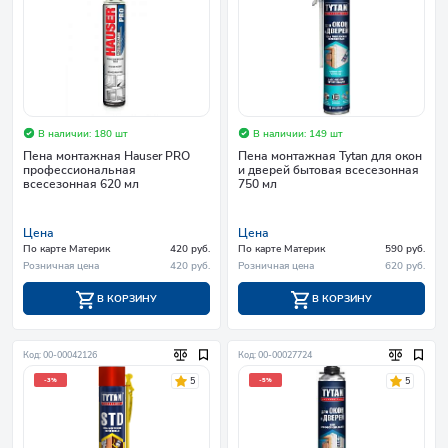
В наличии: 180 шт
В наличии: 149 шт
Пена монтажная Hauser PRO
Пена монтажная Tytan для окон
профессиональная
и дверей бытовая всесезонная
всесезонная 620 мл
750 мл
Цена
Цена
По карте Материк
420 руб.
По карте Материк
590 руб.
Розничная цена
420 руб.
Розничная цена
620 руб.
В КОРЗИНУ
В КОРЗИНУ
Код: 00-00042126
Код: 00-00027724
5
5
-3%
-5%