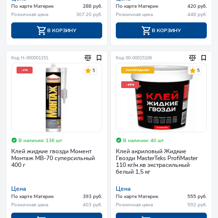
По карте Материк
288 руб.
По карте Материк
420 руб.
Розничная цена
307.20 руб.
Розничная цена
448 руб.
В КОРЗИНУ
В КОРЗИНУ
Код: Н-000001151
Код: 00-00015106
5
5
-2%
РАСПРОДАЖА
-48%
В наличии: 136 шт
В наличии: 40 шт
Клей жидкие гвозди Момент
Клей акриловый Жидкие
Монтаж МВ-70 суперсильный
Гвозди MasterTeks ProfiMaster
400 г
110 кг/м.кв экстрасильный
белый 1,5 кг
Цена
Цена
По карте Материк
393 руб.
По карте Материк
555 руб.
Розничная цена
403 руб.
Розничная цена
592 руб.