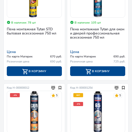
В наличии: 78 шт
В наличии: 105 шт
Пена монтажная Tytan STD
Пена монтажная Tytan для окон
бытовая всесезонная 750 мл
и дверей профессиональная
всесезонная 750 мл
Цена
Цена
По карте Материк
670 руб.
По карте Материк
690 руб.
Розничная цена
690 руб.
Розничная цена
725 руб.
В КОРЗИНУ
В КОРЗИНУ
Код: Н-000000012
Код: Н-000001254
5
5
-4%
ХИТ
-6%