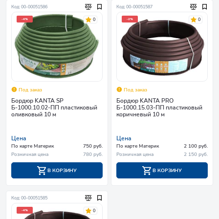
Код: 00-00051586
Код: 00-00051587
0
0
-4%
-2%
Под заказ
Под заказ
Бордюр KANTA SP
Бордюр KANTA PRO
Б-1000.10.02-ПП пластиковый
Б-1000.15.03-ПП пластиковый
оливковый 10 м
коричневый 10 м
Цена
Цена
По карте Материк
750 руб.
По карте Материк
2 100 руб.
Розничная цена
780 руб.
Розничная цена
2 150 руб.
В КОРЗИНУ
В КОРЗИНУ
Код: 00-00051585
0
-4%