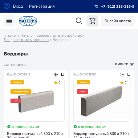
Вход
Регистрация
+7 (812) 318-318-9
Онлайн оплата
Главная
Каталог товаров
Благоустройство
Ландшафтные материалы
Бордюры
Бордюры
ФИЛЬТР
СОРТИРОВКА
Код: 00-00031842
Код: 00-00045580
0
0
АКЦИЯ
АКЦИЯ
РАСПРОДАЖА
-16%
-7%
В наличии: 342 шт
В наличии: 158 шт
Бордюр тротуарный 500 х 210 х
Бордюр тротуарный 500 х 210 х
70 мм серый
35 мм серый