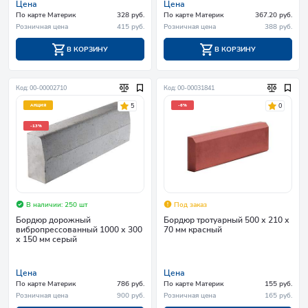
Цена
Цена
По карте Материк
328 руб.
По карте Материк
367.20 руб.
Розничная цена
415 руб.
Розничная цена
388 руб.
В КОРЗИНУ
В КОРЗИНУ
Код: 00-00002710
Код: 00-00031841
5
0
АКЦИЯ
-6%
-13%
В наличии: 250 шт
Под заказ
Бордюр дорожный
Бордюр тротуарный 500 х 210 х
вибропрессованный 1000 х 300
70 мм красный
х 150 мм серый
Цена
Цена
По карте Материк
786 руб.
По карте Материк
155 руб.
Розничная цена
900 руб.
Розничная цена
165 руб.