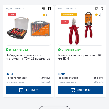
Код: 00-00048514
Код: 00-00048515
0
0
-5%
РАСПРОДАЖА
-5%
В наличии: 2 шт
В наличии: 1 шт
Набор диэлектрического
Бокорезы диэлектрические 160
инструмента TDM 11 предметов
мм TDM
Цена
Цена
По карте Материк
4 349 руб.
По карте Материк
555 руб.
Розничная цена
4 585 руб.
Розничная цена
585 руб.
В КОРЗИНУ
В КОРЗИНУ