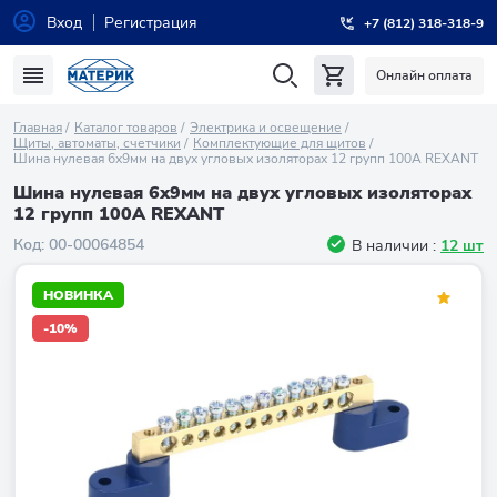
Вход
Регистрация
+7 (812) 318-318-9
Онлайн оплата
Главная
Каталог товаров
Электрика и освещение
Щиты, автоматы, счетчики
Комплектующие для щитов
Шина нулевая 6х9мм на двух угловых изоляторах 12 групп 100А REXANT
Шина нулевая 6х9мм на двух угловых изоляторах
12 групп 100А REXANT
Код:
00-00064854
В наличии :
12 шт
НОВИНКА
-10%