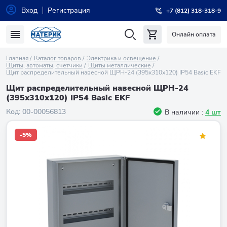
Вход
Регистрация
+7 (812) 318-318-9
Онлайн оплата
Главная
Каталог товаров
Электрика и освещение
Щиты, автоматы, счетчики
Щиты металлические
Щит распределительный навесной ЩРН-24 (395х310х120) IP54 Basic EKF
Щит распределительный навесной ЩРН-24
(395х310х120) IP54 Basic EKF
Код:
00-00056813
В наличии :
4 шт
-5%