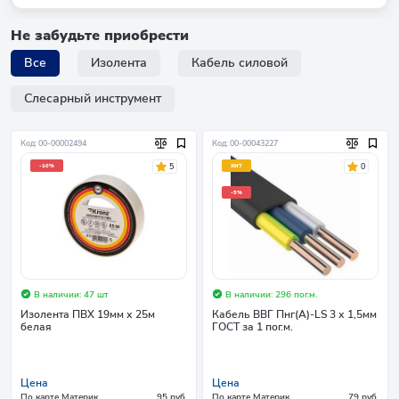
Не забудьте приобрести
Все
Изолента
Кабель силовой
Слесарный инструмент
Код: 00-00002494
Код: 00-00043227
5
0
-10%
ХИТ
-5%
В наличии: 47 шт
В наличии: 296 пог.м.
Изолента ПВХ 19мм х 25м
Кабель ВВГ Пнг(А)-LS 3 х 1,5мм
белая
ГОСТ за 1 пог.м.
Цена
Цена
По карте Материк
95 руб.
По карте Материк
79 руб.