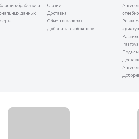
бласти обработки и
Статьи
Антисе
ональных данных
Доставка
огнеби
ферта
Обмен и возврат
Резка м
Добавить в избранное
армату
Распило
Разгруз
Подъем
Достав
Антисе
Доборн