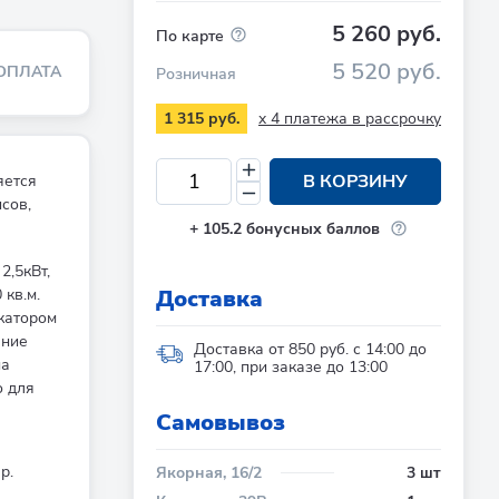
5 260 руб.
По карте
5 520 руб.
ОПЛАТА
Розничная
x 4 платежа в рассрочку
1 315 руб.
В КОРЗИНУ
яется
сов,
+
105.2
бонусных баллов
2,5кВт,
Доставка
кв.м.
катором
ение
Доставка от 850 руб. с 14:00 до
на
17:00, при заказе до 13:00
о для
Cамовывоз
р.
Якорная, 16/2
3 шт