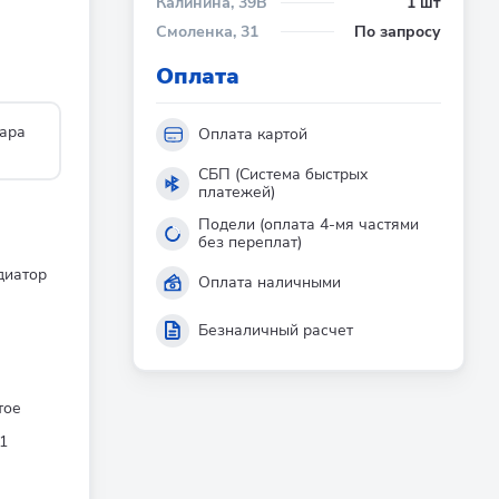
Калинина, 39В
1 шт
Смоленка, 31
По запросу
Оплата
ара
Оплата картой
СБП (Система быстрых
платежей)
Подели (оплата 4-мя частями
без переплат)
диатор
Оплата наличными
Безналичный расчет
тое
1