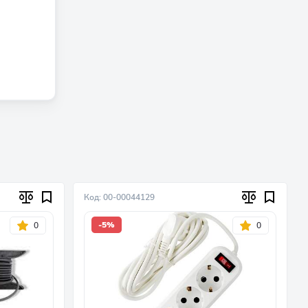
Код: 00-00044129
-5%
0
0