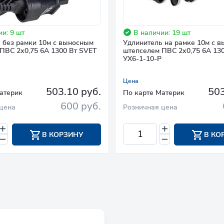
и: 9 шт
В наличии: 19 шт
 без рамки 10м с выносным
Удлинитель на рамке 10м с 
ПВС 2х0,75 6A 1300 Вт SVET
штепселем ПВС 2х0,75 6A 13
УХ6-1-10-Р
Цена
503.10 руб.
503
атерик
По карте Материк
600 руб.
цена
Розничная цена
В КОРЗИНУ
В КО