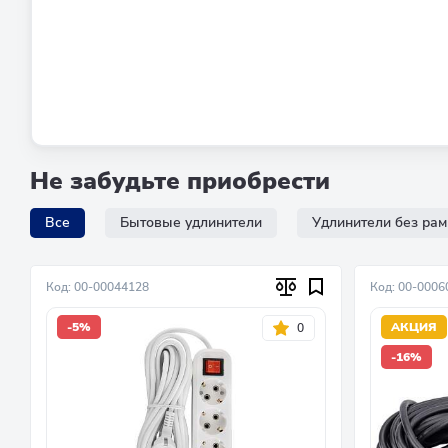
Не забудьте приобрести
Все
Бытовые удлинители
Удлинители без рам
Код: 00-00044128
Код: 00-0006
-5%
АКЦИЯ
0
-16%