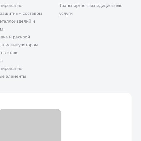
птирование
Транспортно-экспедиционные
озащитным составом
услуги
еталлоизделий и
ры
вка и раскрой
ка манипулятором
 на этаж
ка
птирование
ые элементы