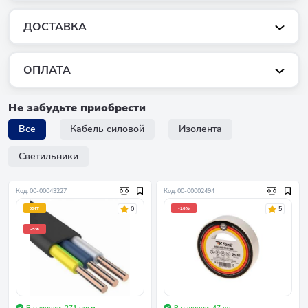
ДОСТАВКА
ОПЛАТА
Не забудьте приобрести
Все
Кабель силовой
Изолента
Светильники
Код: 00-00043227
Код: 00-00002494
0
5
ХИТ
-10%
-5%
В наличии: 271 пог.м.
В наличии: 47 шт