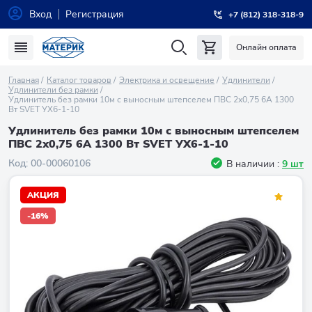
Вход
Регистрация
+7 (812) 318-318-9
Онлайн оплата
Главная
Каталог товаров
Электрика и освещение
Удлинители
Удлинители без рамки
Удлинитель без рамки 10м с выносным штепселем ПВС 2х0,75 6A 1300
Вт SVET УХ6-1-10
Удлинитель без рамки 10м с выносным штепселем
ПВС 2х0,75 6A 1300 Вт SVET УХ6-1-10
Код:
00-00060106
В наличии :
9 шт
АКЦИЯ
-16%