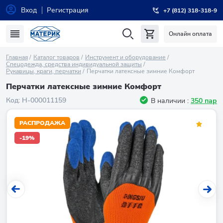
Вход
Регистрация
+7 (812) 318-318-9
Онлайн оплата
Главная
Каталог товаров
Инструмент и оборудование
Спецодежда, средства индивидуальной защиты
Рукавицы, краги, перчатки
Перчатки латексные зимние Комфорт
Перчатки латексные зимние Комфорт
Код:
Н-000011159
В наличии :
350 пар
РАСПРОДАЖА
-19%