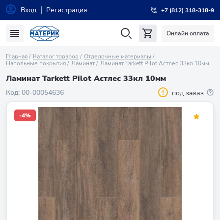
Вход
Регистрация
+7 (812) 318-318-9
Онлайн оплата
Главная
Каталог товаров
Отделочные материалы
Напольные покрытия
Ламинат
Ламинат Tarkett Pilot Астлес 33кл 10мм
Ламинат Tarkett Pilot Астлес 33кл 10мм
Код:
00-00054636
под заказ
-4%