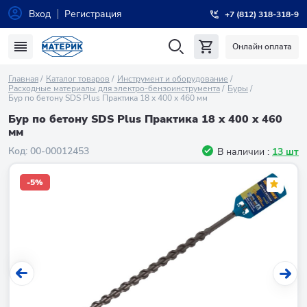
Вход
Регистрация
+7 (812) 318-318-9
Онлайн оплата
Главная
Каталог товаров
Инструмент и оборудование
Расходные материалы для электро-бензоинструмента
Буры
Бур по бетону SDS Plus Практика 18 х 400 х 460 мм
Бур по бетону SDS Plus Практика 18 х 400 х 460
мм
Код:
00-00012453
В наличии :
13 шт
-5%