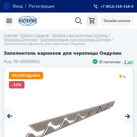
Вход
Регистрация
+7 (812) 318-318-9
Онлайн оплата
Главная
Каталог товаров
Кровля и водосточные системы
Черепица Ондулин
Комплектующие для черепицы Ондулин
Заполнитель карнизов для черепицы Ондулин
Заполнитель карнизов для черепицы Ондулин
Код:
00-00006992
В наличии :
2 шт
РАСПРОДАЖА
5
-12%