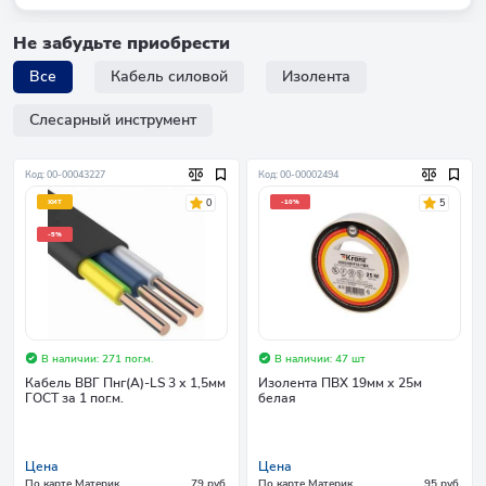
Не забудьте приобрести
Все
Кабель силовой
Изолента
Слесарный инструмент
Код: 00-00043227
Код: 00-00002494
0
5
ХИТ
-10%
-5%
В наличии: 271 пог.м.
В наличии: 47 шт
Кабель ВВГ Пнг(А)-LS 3 х 1,5мм
Изолента ПВХ 19мм х 25м
ГОСТ за 1 пог.м.
белая
Цена
Цена
По карте Материк
79 руб.
По карте Материк
95 руб.