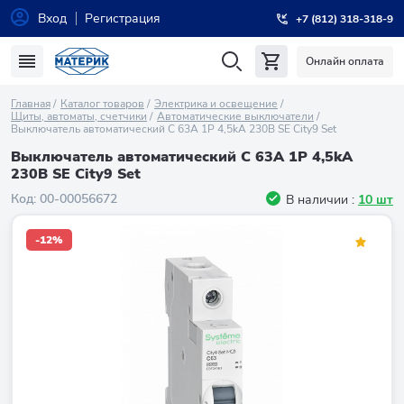
Вход
Регистрация
+7 (812) 318-318-9
Онлайн оплата
Главная
Каталог товаров
Электрика и освещение
Щиты, автоматы, счетчики
Автоматические выключатели
Выключатель автоматический С 63А 1P 4,5kA 230В SE City9 Set
Выключатель автоматический С 63А 1P 4,5kA
230В SE City9 Set
Код:
00-00056672
В наличии :
10 шт
-12%