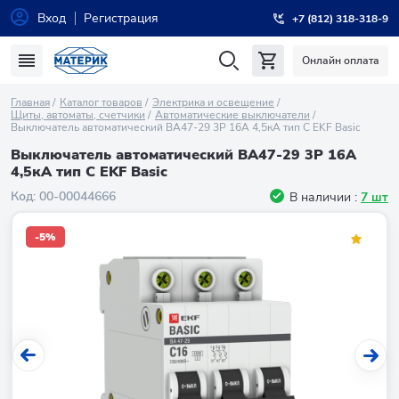
Вход
Регистрация
+7 (812) 318-318-9
Онлайн оплата
Главная
Каталог товаров
Электрика и освещение
Щиты, автоматы, счетчики
Автоматические выключатели
Выключатель автоматический ВА47-29 3P 16А 4,5кА тип С EKF Basic
Выключатель автоматический ВА47-29 3P 16А
4,5кА тип С EKF Basic
Код:
00-00044666
В наличии :
7 шт
-5%