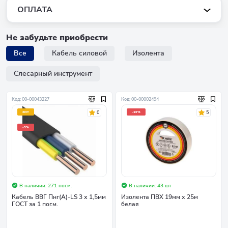
ОПЛАТА
Не забудьте приобрести
Все
Кабель силовой
Изолента
Слесарный инструмент
Код: 00-00043227
Код: 00-00002494
0
5
ХИТ
-10%
-5%
В наличии: 271 пог.м.
В наличии: 43 шт
Кабель ВВГ Пнг(А)-LS 3 х 1,5мм
Изолента ПВХ 19мм х 25м
ГОСТ за 1 пог.м.
белая