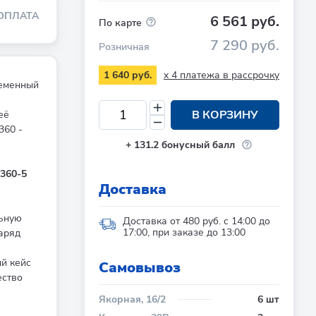
ОПЛАТА
6 561 руб.
По карте
7 290 руб.
Розничная
x 4 платежа в рассрочку
1 640 руб.
ременный
В КОРЗИНУ
её
360 -
+
131.2
бонусный балл
360-5
Доставка
льную
Доставка от 480 руб. с 14:00 до
17:00, при заказе до 13:00
аряд
ый кейс
Cамовывоз
ество
Якорная, 16/2
6 шт