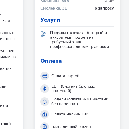
Калинина, 39В
2 шт
Смоленка, 31
По запросу
и
Услуги
егчая
Подъем на этаж
- быстрый и
кость с
аккуратный подъем на
ционного
требуемый этаж
профессиональным грузчиком.
функции
ниями на
Оплата
вания
Оплата картой
СБП (Система быстрых
или
платежей)
Подели (оплата 4-мя частями
без переплат)
на и
Оплата наличными
льный
Безналичный расчет