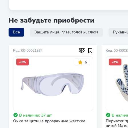
Не забудьте приобрести
Все
Защита лица, глаз, головы, слуха
Рукавиц
Код: 00-00021564
Код: 00-0003
-9%
-2%
5
В наличии: 37 шт
В налич
Очки защитные прозрачные жесткие
Перчатки т
нитей Мате