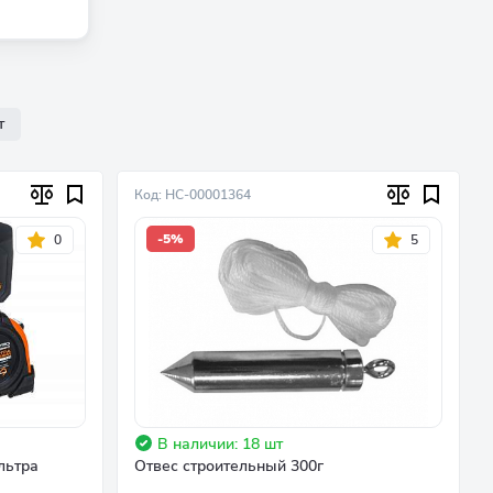
т
Код: НС-00001364
-5%
0
5
В наличии: 18 шт
льтра
Отвес строительный 300г