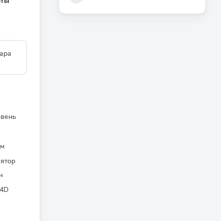
оты
ара
овень
 м
лятор
ч
 4D