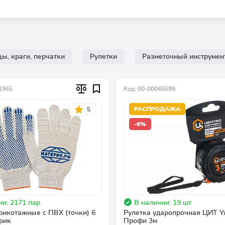
ы, краги, перчатки
Рулетки
Разметочный инструмен
1965
Код: 00-00045699
РАСПРОДАЖА
5
-6%
ии: 2171 пар
В наличии: 19 шт
рикотажные с ПВХ (точки) 6
Рулетка ударопрочная ЦИТ У
рик
Профи 3м