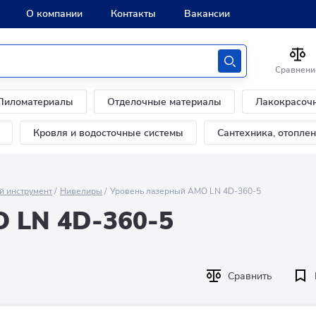
О компании
Контакты
Вакансии
Сравнени
Пиломатериалы
Отделочные материалы
Лакокрасоч
Кровля и водосточные системы
Сантехника, отопле
й инструмент
Нивелиры
Уровень лазерный AMO LN 4D-360-5
 LN 4D-360-5
Сравнить