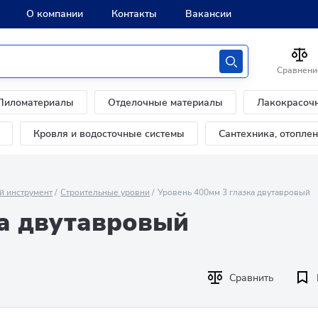
О компании
Контакты
Вакансии
Сравнени
Пиломатериалы
Отделочные материалы
Лакокрасоч
Кровля и водосточные системы
Сантехника, отопле
й инструмент
Строительные уровни
Уровень 400мм 3 глазка двутавровый
ка двутавровый
Сравнить