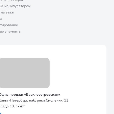
ка манипулятором
 на этаж
ка
птирование
ые элементы
Офис продаж «Василеостровская»
Санкт-Петербург, наб. реки Смоленки, 31
с 9 до 18, пн-пт