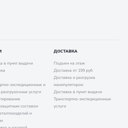
И
ДОСТАВКА
а в пункт выдачи
Подъем на этаж
вка
Доставка от 199 руб.
Доставка и разгрузка
ртно-экспедиционные и
манипулятором
-разгрузочные услуги
Доставка в пункт выдачи
птирование
Транспортно-экспедиционные
озащитным составом
услуги
еталлоизделий и
ры
вка и раскрой