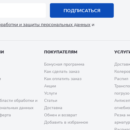
ПОДПИСАТЬСЯ
обработки и защиты персональных данных
и
ИИ
ПОКУПАТЕЛЯМ
УСЛУГ
Бонусная программа
Доставк
Как сделать заказ
Колеро
м
Как оплатить заказ
Распил
Акции
Транспо
Услуги
погрузо
бласти обработки и
Статьи
Антисе
ональных данных
Доставка
огнеби
ферта
Обмен и возврат
Резка м
Добавить в избранное
армату
Распило