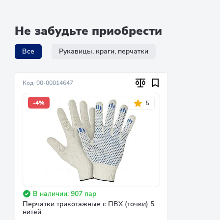
Не забудьте приобрести
Все
Рукавицы, краги, перчатки
Код: 00-00014647
-4%
5
В наличии: 907 пар
Перчатки трикотажные с ПВХ (точки) 5
нитей