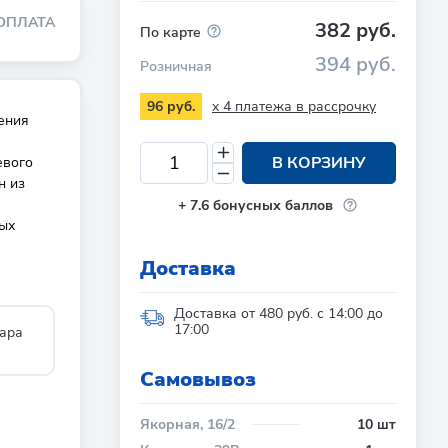
ОПЛАТА
382 руб.
По карте
394 руб.
Розничная
x 4 платежа в рассрочку
96 руб.
ения
В КОРЗИНУ
евого
н из
+
7.6
бонусных баллов
ых
Доставка
Доставка от 480 руб. с 14:00 до
17:00
ара
Cамовывоз
Якорная, 16/2
10 шт