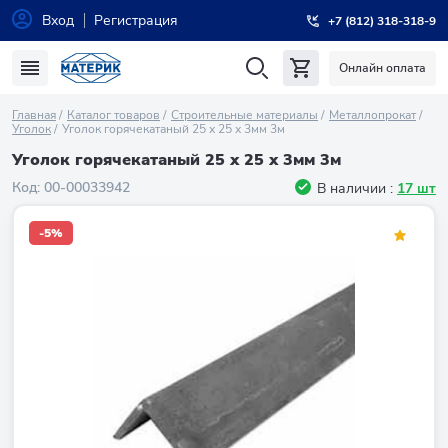
Вход
Регистрация
+7 (812) 318-318-9
Онлайн оплата
Главная
Каталог товаров
Строительные материалы
Металлопрокат
Уголок
Уголок горячекатаный 25 х 25 х 3мм 3м
Уголок горячекатаный 25 х 25 х 3мм 3м
Код:
00-00033942
В наличии :
17 шт
-5%