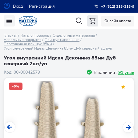
Вход
Регистрация
+7 (812) 318-318-9
Онлайн оплата
Главная
Каталог товаров
Отделочные материалы
Напольные покрытия
Плинтус напольный
Пластиковый плинтус 85мм
Угол внутренний Идеал Деконика 85мм Дуб северный 2шт/уп
Угол внутренний Идеал Деконика 85мм Дуб
северный 2шт/уп
Код:
00-00042579
В наличии :
91 упак
-6%