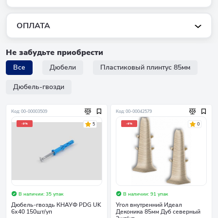
ОПЛАТА
Не забудьте приобрести
Все
Дюбели
Пластиковый плинтус 85мм
Дюбель-гвозди
Код: 00-00003509
Код: 00-00042579
5
0
-9%
-6%
В наличии: 35 упак
В наличии: 91 упак
Дюбель-гвоздь КНАУФ PDG UK
Угол внутренний Идеал
6х40 150шт/уп
Деконика 85мм Дуб северный