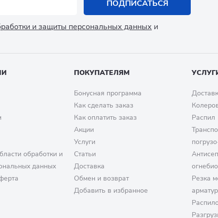
ПОДПИСАТЬСЯ
обработки и защиты персональных данных
и
ИИ
ПОКУПАТЕЛЯМ
УСЛУГ
Бонусная программа
Доставк
Как сделать заказ
Колеро
м
Как оплатить заказ
Распил
Акции
Транспо
Услуги
погрузо
бласти обработки и
Статьи
Антисе
ональных данных
Доставка
огнеби
ферта
Обмен и возврат
Резка м
Добавить в избранное
армату
Распило
Разгруз