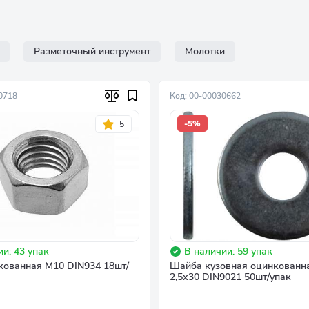
Разметочный инструмент
Молотки
0718
Код: 00-00030662
-5%
5
и: 43 упак
В наличии: 59 упак
кованная М10 DIN934 18шт/
Шайба кузовная оцинкованн
2,5х30 DIN9021 50шт/упак