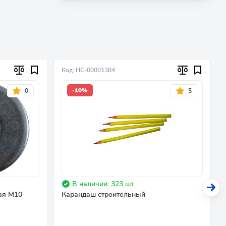
Код: НC-00001384
-10%
0
5
В наличии: 323 шт
ая М10
Карандаш строительный