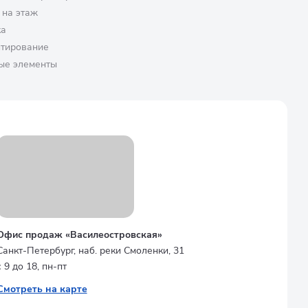
 на этаж
ка
птирование
ые элементы
Офис продаж «Василеостровская»
Санкт-Петербург, наб. реки Смоленки, 31
с 9 до 18, пн-пт
Смотреть на карте