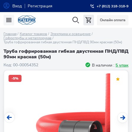
Вход
Регистрация
+7 (812) 318-318-9
Онлайн оплата
Главная
Каталог товаров
Электрика и освещение
Гофротрубы и металлорукав
Труба гофрированная гибкая двустенная ПНД/ПВД 90мм красная (50м)
Труба гофрированная гибкая двустенная ПНД/ПВД
90мм красная (50м)
Код:
00-00054352
В наличии :
5 упак
-5%