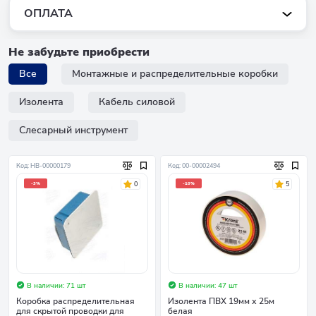
ОПЛАТА
Не забудьте приобрести
Все
Монтажные и распределительные коробки
Изолента
Кабель силовой
Слесарный инструмент
Код: НB-00000179
Код: 00-00002494
0
5
-3%
-10%
В наличии: 71 шт
В наличии: 47 шт
Коробка распределительная
Изолента ПВХ 19мм х 25м
для скрытой проводки для
белая