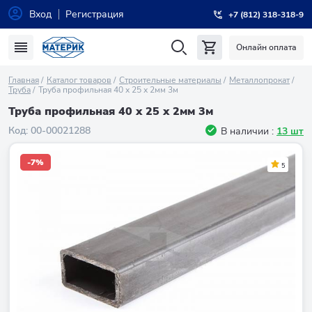
Вход
Регистрация
+7 (812) 318-318-9
Онлайн оплата
Главная
Каталог товаров
Строительные материалы
Металлопрокат
Труба
Труба профильная 40 х 25 х 2мм 3м
Труба профильная 40 х 25 х 2мм 3м
Код:
00-00021288
В наличии :
13 шт
-7%
5