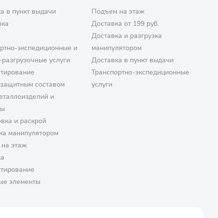
а в пункт выдачи
Подъем на этаж
вка
Доставка от 199 руб.
Доставка и разгрузка
ртно-экспедиционные и
манипулятором
-разгрузочные услуги
Доставка в пункт выдачи
птирование
Транспортно-экспедиционные
озащитным составом
услуги
еталлоизделий и
ры
вка и раскрой
ка манипулятором
 на этаж
ка
птирование
ые элементы