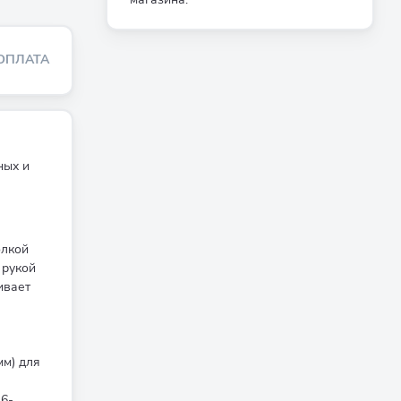
ОПЛАТА
ных и
олкой
 рукой
ивает
м) для
6-