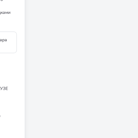
дками
ара
АУЗЕ
0