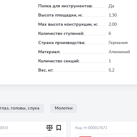
Полка для инструментов:
Да
Высота площадки, м:
1,30
Max высота конструкции, м:
2,00
Количество ступеней:
6
Страна производства:
Германия
Материал:
Алюминий
Количество секций:
1
Вес, кг:
5,2
глаз, головы, слуха
Молотки
10033
Код: Н-000017671