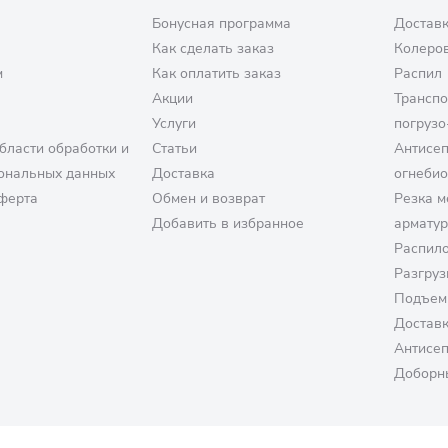
Бонусная программа
Доставк
Как сделать заказ
Колеро
м
Как оплатить заказ
Распил
Акции
Транспо
Услуги
погрузо
бласти обработки и
Статьи
Антисе
ональных данных
Доставка
огнеби
ферта
Обмен и возврат
Резка м
Добавить в избранное
армату
Распило
Разгруз
Подъем
Достав
Антисе
Доборн