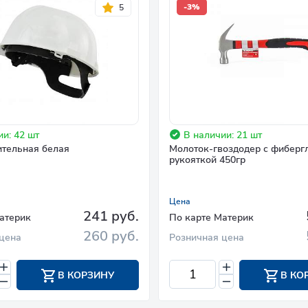
-3%
5
и: 42 шт
В наличии: 21 шт
ительная белая
Молоток-гвоздодер с фиберг
рукояткой 450гр
Цена
241 руб.
атерик
По карте Материк
260 руб.
цена
Розничная цена
В КОРЗИНУ
В КО