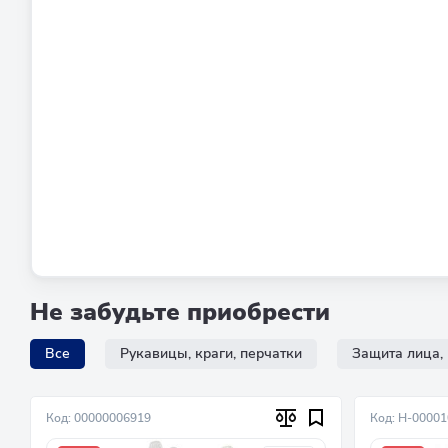
Не забудьте приобрести
Все
Рукавицы, краги, перчатки
Защита лица, 
Код: 00000006919
Код: Н-0000