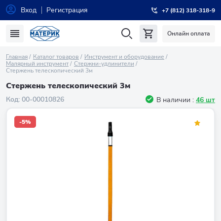
Вход
Регистрация
+7 (812) 318-318-9
Онлайн оплата
Главная
Каталог товаров
Инструмент и оборудование
Малярный инструмент
Стержни-удлинители
Стержень телескопический 3м
Стержень телескопический 3м
Код:
00-00010826
В наличии :
46 шт
-5%