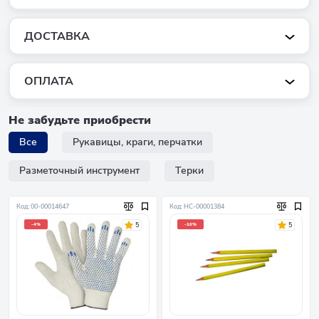
ДОСТАВКА
ОПЛАТА
Не забудьте приобрести
Все
Рукавицы, краги, перчатки
Разметочный инструмент
Терки
Код: 00-00014647
Код: НC-00001384
5
5
-4%
-10%