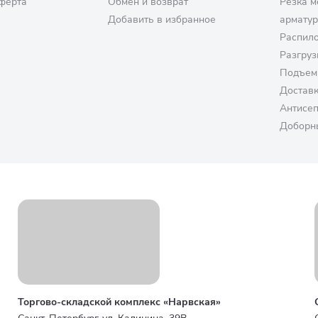
ферта
Обмен и возврат
Резка м
Добавить в избранное
армату
Распило
Разгруз
Подъем
Достав
Антисе
Доборн
Торгово-складской комплекс «Нарвская»