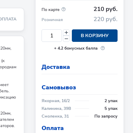
210 руб.
По карте
220 руб.
ОПЛАТА
Розничная
В КОРЗИНУ
20мм,
+
4.2
бонусных балла
(к
Доставка
городкам
меет
Cамовывоз
бель.
иксацию
Якорная, 16/2
2 упак
Калинина, 39В
5 упак
20мм,
Смоленка, 31
По запросу
жателем
аторов.
Оплата