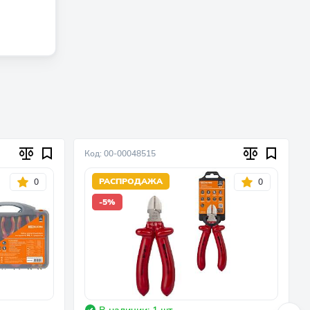
Код: 00-00048515
РАСПРОДАЖА
0
0
-5%