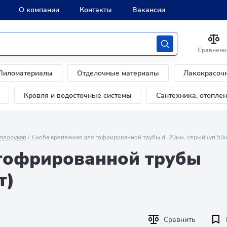
О компании
Контакты
Вакансии
Сравнени
Пиломатериалы
Отделочные материалы
Лакокрасоч
Кровля и водосточные системы
Сантехника, отопле
ллорукав
Скоба крепежная для гофрированной трубы d=20мм, серый (уп.50
гофрированной трубы
т)
Сравнить