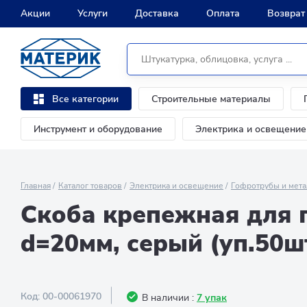
Акции
Услуги
Доставка
Оплата
Возврат
Строительные материалы
Все категории
Инструмент и оборудование
Электрика и освещение
Главная
Каталог товаров
Электрика и освещение
Гофротрубы и мета
Скоба крепежная для 
d=20мм, серый (уп.50ш
Код:
00-00061970
В наличии :
7 упак