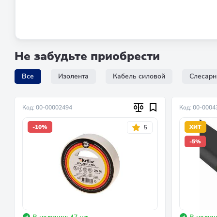
Не забудьте приобрести
Все
Изолента
Кабель силовой
Слесарн
Код: 00-00002494
Код: 00-0004
-10%
ХИТ
5
-5%