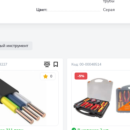
трубы
Цвет:
Серая
ый инструмент
3227
Код: 00-00048514
-5%
0