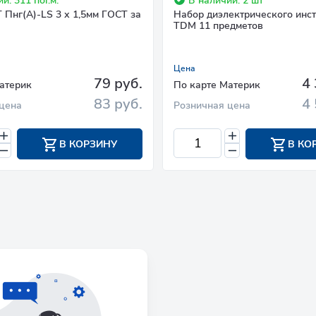
и: 311 пог.м.
В наличии: 2 шт
 Пнг(А)-LS 3 х 1,5мм ГОСТ за
Набор диэлектрического инс
TDM 11 предметов
Цена
79 руб.
4 
атерик
По карте Материк
83 руб.
4 
цена
Розничная цена
В КОРЗИНУ
В КО