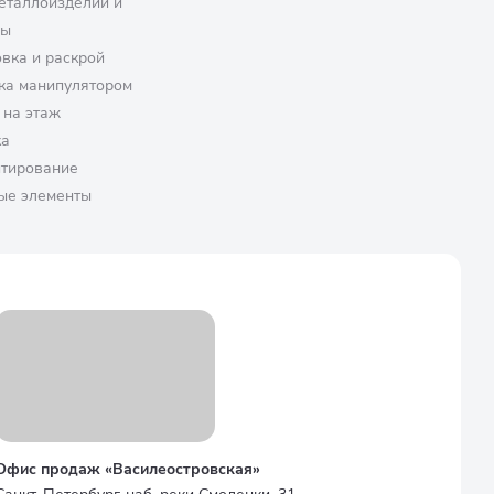
еталлоизделий и
ры
вка и раскрой
ка манипулятором
 на этаж
ка
птирование
ые элементы
Офис продаж «Василеостровская»