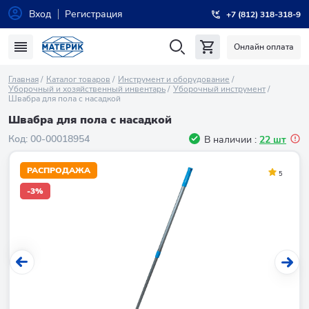
Вход
Регистрация
+7 (812) 318-318-9
Онлайн оплата
Главная
Каталог товаров
Инструмент и оборудование
Уборочный и хозяйственный инвентарь
Уборочный инструмент
Швабра для пола с насадкой
Швабра для пола с насадкой
Код:
00-00018954
В наличии :
22 шт
РАСПРОДАЖА
5
-3%