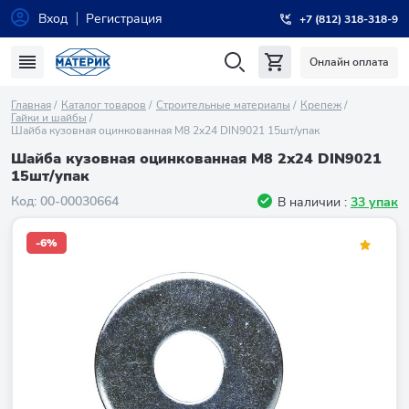
Вход
Регистрация
+7 (812) 318-318-9
Онлайн оплата
Главная
Каталог товаров
Строительные материалы
Крепеж
Гайки и шайбы
Шайба кузовная оцинкованная М8 2х24 DIN9021 15шт/упак
Шайба кузовная оцинкованная М8 2х24 DIN9021
15шт/упак
Код:
00-00030664
В наличии :
33 упак
-6%