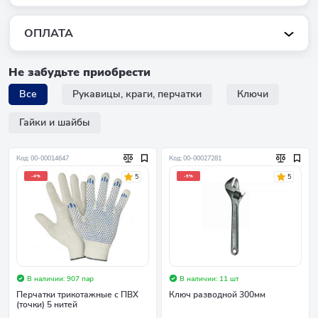
ОПЛАТА
Не забудьте приобрести
Все
Рукавицы, краги, перчатки
Ключи
Гайки и шайбы
Код: 00-00014647
Код: 00-00027281
5
5
-4%
-5%
В наличии: 907 пар
В наличии: 11 шт
Перчатки трикотажные с ПВХ
Ключ разводной 300мм
(точки) 5 нитей