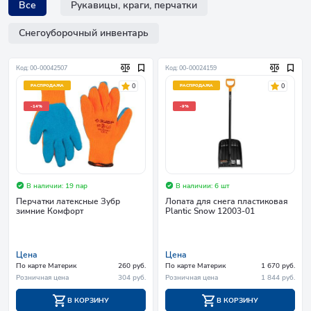
Все
Рукавицы, краги, перчатки
Снегоуборочный инвентарь
Код: 00-00042507
Код: 00-00024159
0
0
РАСПРОДАЖА
РАСПРОДАЖА
-14%
-9%
В наличии: 19 пар
В наличии: 6 шт
Перчатки латексные Зубр
Лопата для снега пластиковая
зимние Комфорт
Plantic Snow 12003-01
Цена
Цена
По карте Материк
260 руб.
По карте Материк
1 670 руб.
Розничная цена
304 руб.
Розничная цена
1 844 руб.
В КОРЗИНУ
В КОРЗИНУ