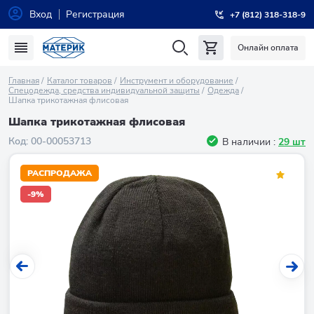
Вход
Регистрация
+7 (812) 318-318-9
Онлайн оплата
Главная
Каталог товаров
Инструмент и оборудование
Спецодежда, средства индивидуальной защиты
Одежда
Шапка трикотажная флисовая
Шапка трикотажная флисовая
Код:
00-00053713
В наличии :
29 шт
РАСПРОДАЖА
-9%