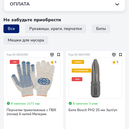
ОПЛАТА
Не забудьте приобрести
Все
Рукавицы, краги, перчатки
Биты
Мешки для мусора
Код: 00-00031965
Код: 00-00017655
5
5
-2%
АКЦИЯ
РАСПРОДАЖА
-20%
В наличии: 2171 пар
В наличии: 3 упак
Перчатки трикотажные с ПВХ
Бита Bosch PH2 25 мм 3шт/уп
(точки) 6 нитей Материк