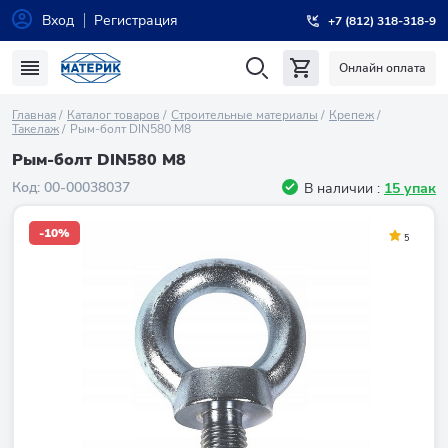
Вход
Регистрация
+7 (812) 318-318-9
Онлайн оплата
Главная
Каталог товаров
Строительные материалы
Крепеж
Такелаж
Рым-болт DIN580 М8
Рым-болт DIN580 М8
Код:
00-00038037
В наличии :
15 упак
-10%
5