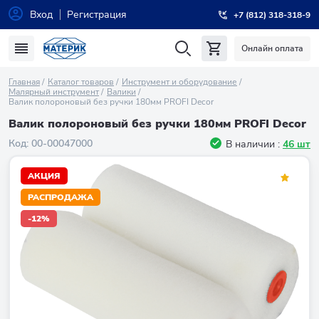
Вход
Регистрация
+7 (812) 318-318-9
Онлайн оплата
Главная
Каталог товаров
Инструмент и оборудование
Малярный инструмент
Валики
Валик полороновый без ручки 180мм PROFI Decor
Валик полороновый без ручки 180мм PROFI Decor
Код:
00-00047000
В наличии :
46 шт
АКЦИЯ
РАСПРОДАЖА
-12%