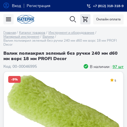
Вход
Регистрация
+7 (812) 318-318-9
Онлайн оплата
Главная
Каталог товаров
Инструмент и оборудование
Малярный инструмент
Валики
Валик полиакрил зеленый без ручки 240 мм d60 мм ворс 18 мм PROFI
Decor
Валик полиакрил зеленый без ручки 240 мм d60
мм ворс 18 мм PROFI Decor
Код:
00-00046995
В наличии :
97 шт
-9%
5