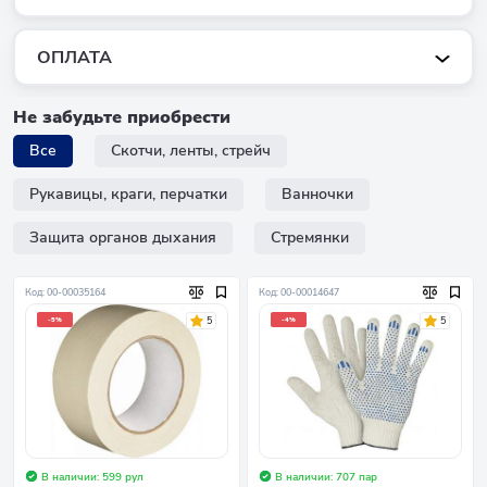
ОПЛАТА
Не забудьте приобрести
Все
Скотчи, ленты, стрейч
Рукавицы, краги, перчатки
Ванночки
Защита органов дыхания
Стремянки
Код: 00-00035164
Код: 00-00014647
5
5
-5%
-4%
В наличии: 599 рул
В наличии: 707 пар