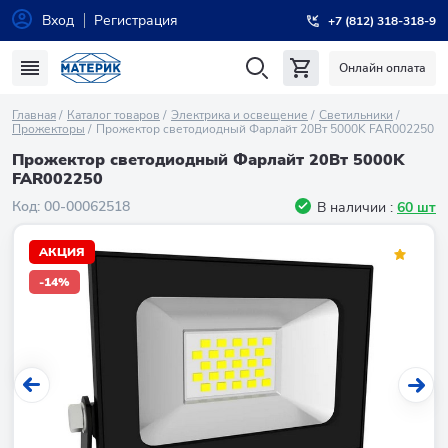
Вход
Регистрация
+7 (812) 318-318-9
Онлайн оплата
Главная
Каталог товаров
Электрика и освещение
Светильники
Прожекторы
Прожектор светодиодный Фарлайт 20Вт 5000K FAR002250
Прожектор светодиодный Фарлайт 20Вт 5000K
FAR002250
Код:
00-00062518
В наличии :
60 шт
АКЦИЯ
-14%