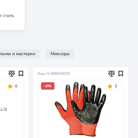
 сталь
льмы и мастерки
Миксеры
Код: Н-000010035
-3%
0
5