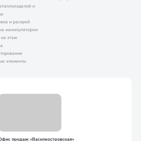
еталлоизделий и
ры
вка и раскрой
ка манипулятором
 на этаж
ка
птирование
ые элементы
Офис продаж «Василеостровская»