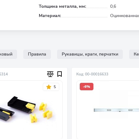
Толщина металла, мм:
0,6
Материал:
Оцинкованная
чковый
Правила
Рукавицы, краги, перчатки
Ке
6314
Код: 00-00016633
-6%
5