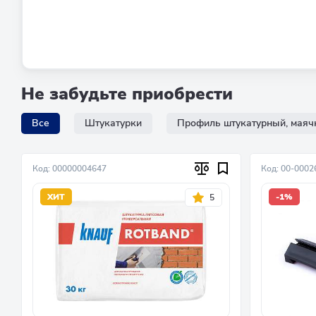
Не забудьте приобрести
Все
Штукатурки
Профиль штукатурный, мая
Код: 00000004647
Код: 00-0002
ХИТ
-1%
5