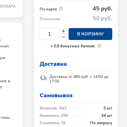
ОПЛАТА
45 руб.
По карте
50 руб.
Розничная
В КОРЗИНУ
м
ичную
+
0.9
бонусных баллов
для
Доставка
Доставка от 480 руб. с 14:00 до
ние в
17:00
о
Cамовывоз
Якорная, 16/2
5 шт
Калинина, 39В
34 шт
стины.
Смоленка, 31
По запросу