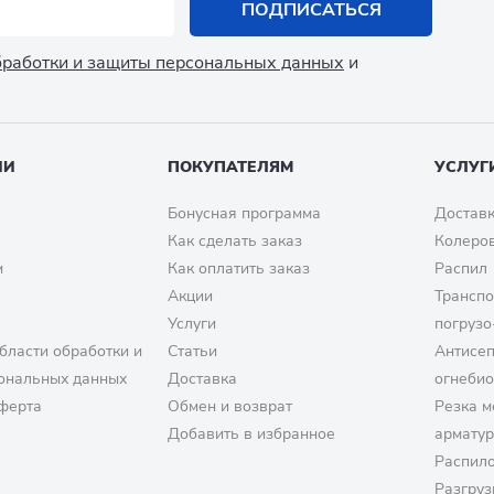
ПОДПИСАТЬСЯ
обработки и защиты персональных данных
и
ИИ
ПОКУПАТЕЛЯМ
УСЛУГ
Бонусная программа
Доставк
Как сделать заказ
Колеро
м
Как оплатить заказ
Распил
Акции
Транспо
Услуги
погрузо
бласти обработки и
Статьи
Антисе
ональных данных
Доставка
огнеби
ферта
Обмен и возврат
Резка м
Добавить в избранное
армату
Распило
Разгруз