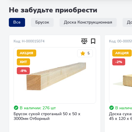
Не забудьте приобрести
Все
Брусок
Доска Конструкционная
До
Код: Н-000015074
Код: 00-0005
АКЦИЯ
АКЦИЯ
5
ХИТ
-2%
-8%
В наличии: 276 шт
В налич
Брусок сухой строганый 50 х 50 х
Доска суха
3000мм Отборный
45 х 120 х