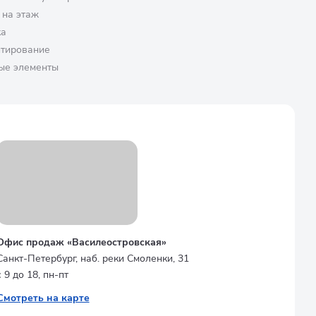
 на этаж
ка
птирование
ые элементы
Офис продаж «Василеостровская»
Санкт-Петербург, наб. реки Смоленки, 31
с 9 до 18, пн-пт
Смотреть на карте