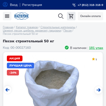
Вход
Регистрация
+7 (812) 318-318-9
Онлайн оплата
Главная
Каталог товаров
Строительные материалы
Цемент, песок, щебень, керамзит, гарцовка
Песок
Песок строительный 50 кг
Песок строительный 50 кг
Код:
00-00027160
В наличии :
181 упак
АКЦИЯ
5
ЛУЧШАЯ ЦЕНА
-24%