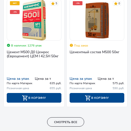
5
0
ХИТ
-3%
-3%
В наличии: 1276 упак
Под заказ
Цемент М500 Д0 Цемрос
Цементный состав М500 50кг
(Евроцемент) ЦЕМ I 42,5Н 50кг
Цена за упак
Цена за т
Цена за упак
Цена за т
По карте Материк
635 руб.
По карте Материк
575 руб.
Розничная цена
655 руб.
Розничная цена
590 руб.
В КОРЗИНУ
В КОРЗИНУ
СМОТРЕТЬ ВСЕ