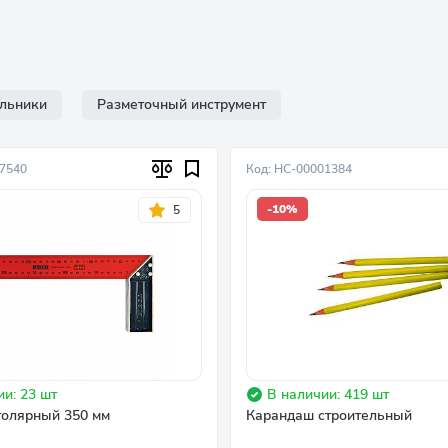
ольники
Разметочный инструмент
07540
Код: НC-00001384
-10%
5
и: 23 шт
В наличии: 419 шт
толярный 350 мм
Карандаш строительный