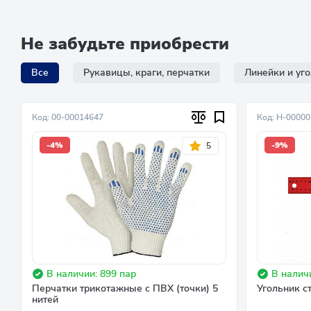
Не забудьте приобрести
Все
Рукавицы, краги, перчатки
Линейки и уг
Код: 00-00014647
Код: Н-0000
-4%
-9%
5
В наличии: 899 пар
В наличи
Перчатки трикотажные с ПВХ (точки) 5
Угольник с
нитей