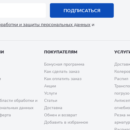
ПОДПИСАТЬСЯ
обработки и защиты персональных данных
и
ИИ
ПОКУПАТЕЛЯМ
УСЛУГ
Бонусная программа
Доставк
Как сделать заказ
Колеро
м
Как оплатить заказ
Распил
Акции
Транспо
Услуги
погрузо
бласти обработки и
Статьи
Антисе
ональных данных
Доставка
огнеби
ферта
Обмен и возврат
Резка м
Добавить в избранное
армату
Распило