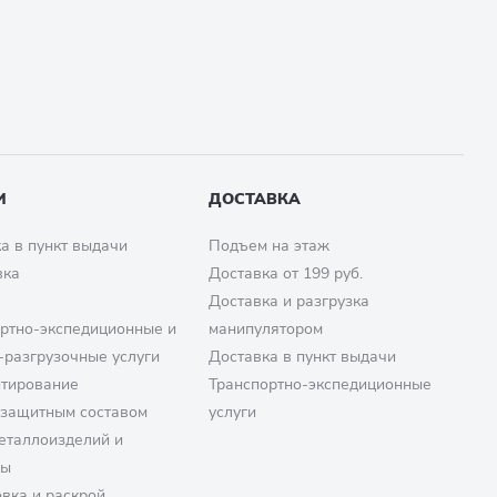
И
ДОСТАВКА
а в пункт выдачи
Подъем на этаж
вка
Доставка от 199 руб.
Доставка и разгрузка
ртно-экспедиционные и
манипулятором
-разгрузочные услуги
Доставка в пункт выдачи
птирование
Транспортно-экспедиционные
озащитным составом
услуги
еталлоизделий и
ры
вка и раскрой