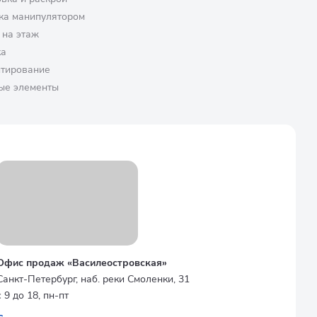
ка манипулятором
 на этаж
ка
птирование
ые элементы
Офис продаж «Василеостровская»
Санкт-Петербург, наб. реки Смоленки, 31
с 9 до 18, пн-пт