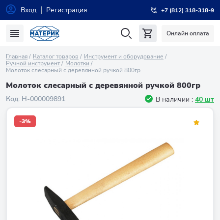
Вход
Регистрация
+7 (812) 318-318-9
Онлайн оплата
Главная
Каталог товаров
Инструмент и оборудование
Ручной инструмент
Молотки
Молоток слесарный с деревянной ручкой 800гр
Молоток слесарный с деревянной ручкой 800гр
Код:
Н-000009891
В наличии :
40 шт
-3%