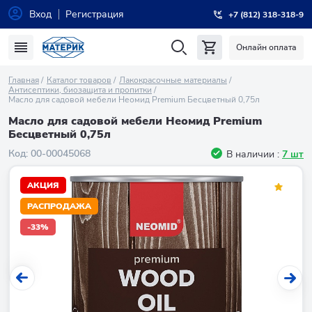
Вход
Регистрация
+7 (812) 318-318-9
Онлайн оплата
Главная
Каталог товаров
Лакокрасочные материалы
Антисептики, биозащита и пропитки
Масло для садовой мебели Неомид Premium Бесцветный 0,75л
Масло для садовой мебели Неомид Premium
Бесцветный 0,75л
Код:
00-00045068
В наличии :
7 шт
АКЦИЯ
РАСПРОДАЖА
-33%