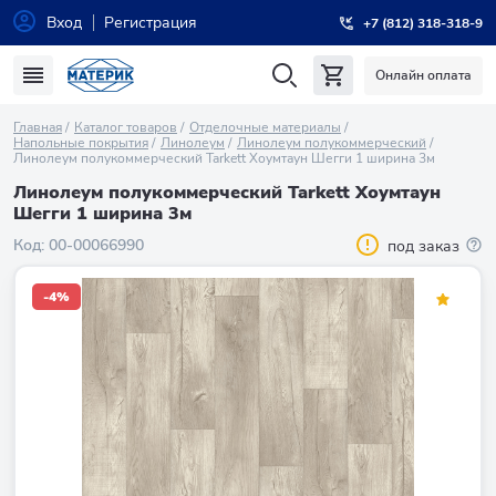
Вход
Регистрация
+7 (812) 318-318-9
Онлайн оплата
Главная
Каталог товаров
Отделочные материалы
Напольные покрытия
Линолеум
Линолеум полукоммерческий
Линолеум полукоммерческий Tarkett Хоумтаун Шегги 1 ширина 3м
Линолеум полукоммерческий Tarkett Хоумтаун
Шегги 1 ширина 3м
Код:
00-00066990
под заказ
-4%