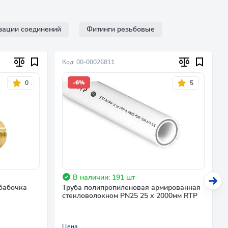
зации соединений
Фитинги резьбовые
Код: 00-00026811
-6%
0
5
В наличии: 191 шт
бабочка
Труба полипропиленовая армированная
стекловолокном PN25 25 х 2000мм RTP
Цена