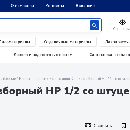
О компании
Контакты
Вакансии
Сравнени
Пиломатериалы
Отделочные материалы
Лакокрасоч
Кровля и водосточные системы
Сантехника, отопле
набжение
Краны шаровые
Кран шаровый водоразборный НР 1/2 со штуцер
борный НР 1/2 со штуц
Сравнить