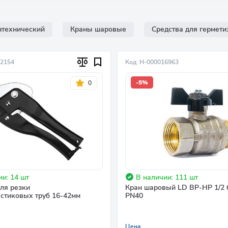
нтехнический
Краны шаровые
Средства для гермети
02154
Код: Н-000016963
-5%
0
и: 14 шт
В наличии: 111 шт
ля резки
Кран шаровый LD ВР-НР 1/2 
стиковых труб 16-42мм
PN40
Цена