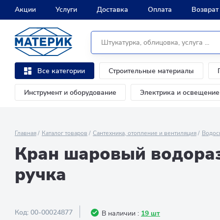
Акции
Услуги
Доставка
Оплата
Возврат
Строительные материалы
Все категории
Инструмент и оборудование
Электрика и освещение
Главная
Каталог товаров
Сантехника, отопление и вентиляция
Водос
Кран шаровый водораз
ручка
Код:
00-00024877
В наличии :
19 шт