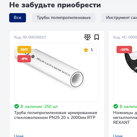
Не забудьте приобрести
Все
Трубы полипропиленовые
Инструмент са
Код: 00-00026810
Код: НC-000
ХИТ
-10%
5
-6%
В наличии: 250 шт
В наличи
Труба полипропиленовая армированная
Ножницы д
стекловолокном PN25 20 х 2000мм RTP
металлопла
REXANT
Цена
Цена