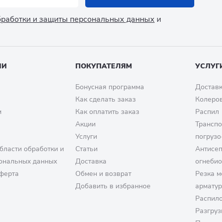
обработки и защиты персональных данных
и
ИИ
ПОКУПАТЕЛЯМ
УСЛУГ
Бонусная программа
Доставк
Как сделать заказ
Колеро
м
Как оплатить заказ
Распил
Акции
Транспо
Услуги
погрузо
бласти обработки и
Статьи
Антисе
ональных данных
Доставка
огнеби
ферта
Обмен и возврат
Резка м
Добавить в избранное
армату
Распило
Разгруз