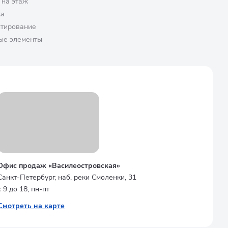
 на этаж
ка
птирование
ые элементы
Офис продаж «Василеостровская»
Санкт-Петербург, наб. реки Смоленки, 31
с 9 до 18, пн-пт
Смотреть на карте