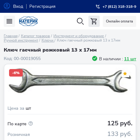
Вход
Регистрация
+7 (812) 318-318-9
Онлайн оплата
Главная
Каталог товаров
Инструмент и оборудование
Ручной инструмент
Ключи
Ключ гаечный рожковый 13 х 17мм
Ключ гаечный рожковый 13 х 17мм
Код:
00-00019055
В наличии :
11 шт
-6%
Цена за
шт
125 руб.
По карте
133 руб.
Розничная